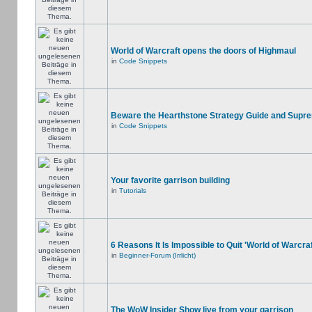
World of Warcraft opens the doors of Highmaul
in
Code Snippets
Beware the Hearthstone Strategy Guide and Supr
in
Code Snippets
Your favorite garrison building
in
Tutorials
6 Reasons It Is Impossible to Quit 'World of Warcraf
in
Beginner-Forum (Irrlicht)
The WoW Insider Show live from your garrison