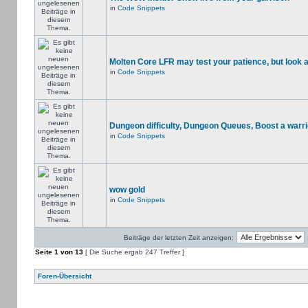
in
Code Snippets
Molten Core LFR may test your patience, but look a
in
Code Snippets
Dungeon difficulty, Dungeon Queues, Boost a warri
in
Code Snippets
wow gold
in
Code Snippets
Beiträge der letzten Zeit anzeigen:
Seite
1
von
13
[ Die Suche ergab 247 Treffer ]
Foren-Übersicht