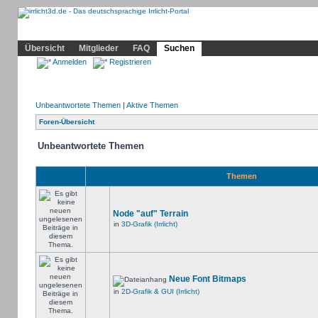
Community
Home
Irrlicht
Hilfe
Showcase
Profil
Übersicht
Mitglieder
FAQ
Suchen
Anmelden
Registrieren
Unbeantwortete Themen
|
Aktive Themen
Foren-Übersicht
Unbeantwortete Themen
Themen
Node "auf" Terrain
in
3D-Grafik (Irrlicht)
Neue Font Bitmaps
in
2D-Grafik & GUI (Irrlicht)