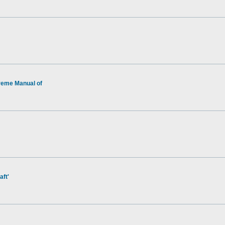
reme Manual of
aft'