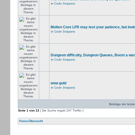
in
Code Snippets
Molten Core LFR may test your patience, but look
in
Code Snippets
Dungeon difficulty, Dungeon Queues, Boost a warr
in
Code Snippets
wow gold
in
Code Snippets
Beiträge der letzt
Seite
1
von
13
[ Die Suche ergab 247 Treffer ]
Foren-Übersicht