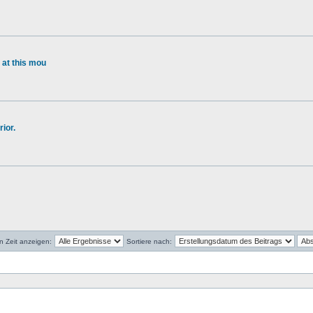
 at this mou
ior.
en Zeit anzeigen:
Sortiere nach: