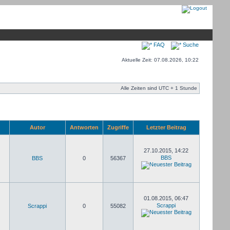
FAQ
Suche
Aktuelle Zeit: 07.08.2026, 10:22
Alle Zeiten sind UTC + 1 Stunde
Autor
Antworten
Zugriffe
Letzter Beitrag
27.10.2015, 14:22
BBS
BBS
0
56367
01.08.2015, 06:47
Scrappi
Scrappi
0
55082