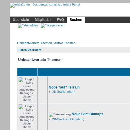
Community
Home
Irrlicht
Hilfe
Showcase
Profil
Übersicht
Mitglieder
FAQ
Suchen
Anmelden
Registrieren
Unbeantwortete Themen
|
Aktive Themen
Foren-Übersicht
Unbeantwortete Themen
Node "auf" Terrain
in
3D-Grafik (Irrlicht)
Neue Font Bitmaps
in
2D-Grafik & GUI (Irrlicht)