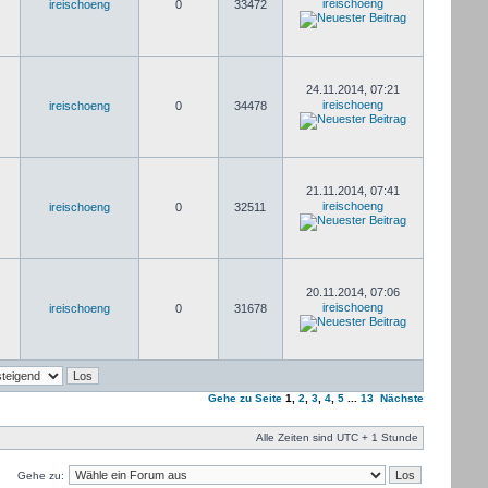
ireischoeng
ireischoeng
0
33472
24.11.2014, 07:21
ireischoeng
ireischoeng
0
34478
21.11.2014, 07:41
ireischoeng
ireischoeng
0
32511
20.11.2014, 07:06
ireischoeng
ireischoeng
0
31678
Gehe zu Seite
1
,
2
,
3
,
4
,
5
...
13
Nächste
Alle Zeiten sind UTC + 1 Stunde
Gehe zu: