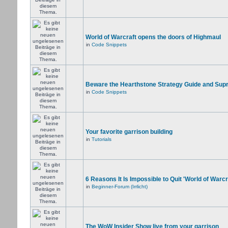
World of Warcraft opens the doors of Highmaul
in
Code Snippets
Beware the Hearthstone Strategy Guide and Sup
in
Code Snippets
Your favorite garrison building
in
Tutorials
6 Reasons It Is Impossible to Quit 'World of Warcr
in
Beginner-Forum (Irrlicht)
The WoW Insider Show live from your garrison