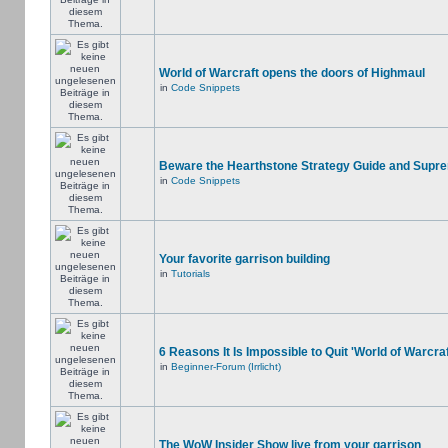
World of Warcraft opens the doors of Highmaul
in
Code Snippets
Beware the Hearthstone Strategy Guide and Supr
in
Code Snippets
Your favorite garrison building
in
Tutorials
6 Reasons It Is Impossible to Quit 'World of Warcraf
in
Beginner-Forum (Irrlicht)
The WoW Insider Show live from your garrison