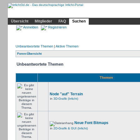
Community
Home
Irrlicht
Hilfe
Showcase
Profil
Übersicht
Mitglieder
FAQ
Suchen
Anmelden
Registrieren
Unbeantwortete Themen
|
Aktive Themen
Foren-Übersicht
Unbeantwortete Themen
Themen
Node "auf" Terrain
in
3D-Grafik (Irrlicht)
Neue Font Bitmaps
in
2D-Grafik & GUI (Irrlicht)