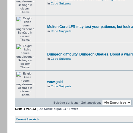
in
Code Snippets
Molten Core LFR may test your patience, but look a
in
Code Snippets
Dungeon difficulty, Dungeon Queues, Boost a warri
in
Code Snippets
wow gold
in
Code Snippets
Beiträge der letzten Zeit anzeigen:
Seite
1
von
13
[ Die Suche ergab 247 Treffer ]
Foren-Übersicht