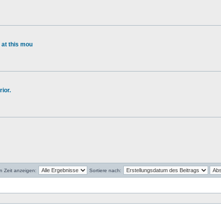
 at this mou
ior.
en Zeit anzeigen:
Sortiere nach: