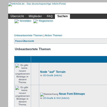
Community
Home
Irrlicht
Hilfe
Showcase
Profil
Übersicht
Mitglieder
FAQ
Suchen
Anmelden
Registrieren
Unbeantwortete Themen
|
Aktive Themen
Foren-Übersicht
Unbeantwortete Themen
Node "auf" Terrain
in
3D-Grafik (Irrlicht)
Neue Font Bitmaps
in
2D-Grafik & GUI (Irrlicht)