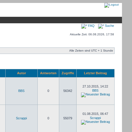
FAQ
Suche
Aktuelle Zeit: 06.08.2026, 17:58
Alle Zeiten sind UTC + 1 Stunde
Autor
Antworten
Zugriffe
Letzter Beitrag
27.10.2015, 14:22
BBS
BBS
0
56342
01.08.2015, 06:47
Scrappi
Scrappi
0
55079