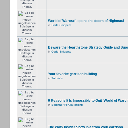
World of Warcraft opens the doors of Highmaul
in
Code Snippets
Beware the Hearthstone Strategy Guide and Sup
in
Code Snippets
Your favorite garrison building
in
Tutorials
6 Reasons It Is Impossible to Quit 'World of Warcr
in
Beginner-Forum (Irrlicht)
The WoW Insider Show live from your garrison