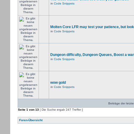
in
Code Snippets
Molten Core LFR may test your patience, but look
in
Code Snippets
Dungeon difficulty, Dungeon Queues, Boost a warr
in
Code Snippets
wow gold
in
Code Snippets
Beiträge der letzt
Seite
1
von
13
[ Die Suche ergab 247 Treffer ]
Foren-Übersicht