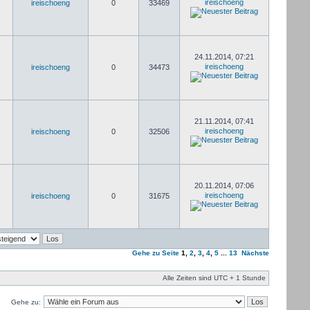
ireischoeng
ireischoeng
0
33469
24.11.2014, 07:21
ireischoeng
ireischoeng
0
34473
21.11.2014, 07:41
ireischoeng
ireischoeng
0
32506
20.11.2014, 07:06
ireischoeng
ireischoeng
0
31675
Gehe zu Seite
1
,
2
,
3
,
4
,
5
...
13
Nächste
Alle Zeiten sind UTC + 1 Stunde
Gehe zu: