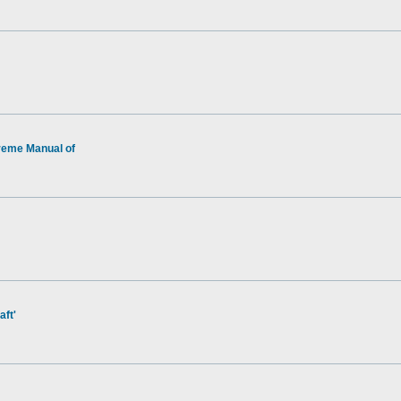
reme Manual of
aft'