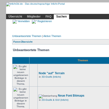
Community
Home
Irrlicht
Hilfe
Showcase
Profil
Übersicht
Mitglieder
FAQ
Suchen
Anmelden
Registrieren
Unbeantwortete Themen
|
Aktive Themen
Foren-Übersicht
Unbeantwortete Themen
Themen
Node "auf" Terrain
in
3D-Grafik (Irrlicht)
Neue Font Bitmaps
in
2D-Grafik & GUI (Irrlicht)