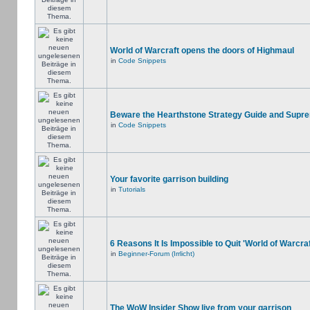
World of Warcraft opens the doors of Highmaul
in
Code Snippets
Beware the Hearthstone Strategy Guide and Supr
in
Code Snippets
Your favorite garrison building
in
Tutorials
6 Reasons It Is Impossible to Quit 'World of Warcraf
in
Beginner-Forum (Irrlicht)
The WoW Insider Show live from your garrison