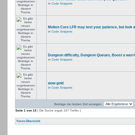
in
Code Snippets
Molten Core LFR may test your patience, but look a
in
Code Snippets
Dungeon difficulty, Dungeon Queues, Boost a warri
in
Code Snippets
wow gold
in
Code Snippets
Beiträge der letzten Zeit anzeigen:
Seite
1
von
13
[ Die Suche ergab 247 Treffer ]
Foren-Übersicht