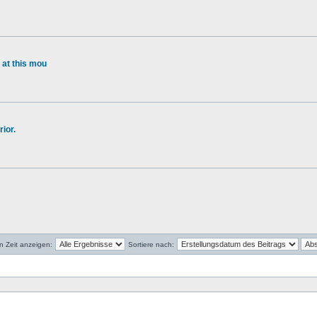
 at this mou
ior.
en Zeit anzeigen:
Sortiere nach: