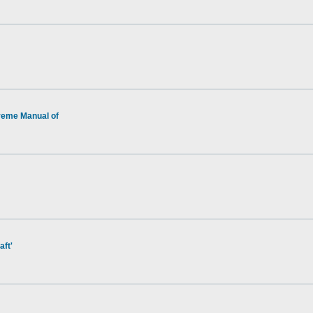
reme Manual of
aft'