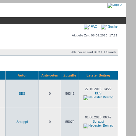
FAQ
Suche
Aktuelle Zeit: 06.08.2026, 17:21
Alle Zeiten sind UTC + 1 Stunde
Autor
Antworten
Zugriffe
Letzter Beitrag
27.10.2015, 14:22
BBS
BBS
0
56342
01.08.2015, 06:47
Scrappi
Scrappi
0
55079