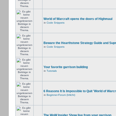
World of Warcraft opens the doors of Highmaul
in
Code Snippets
Beware the Hearthstone Strategy Guide and Sup
in
Code Snippets
Your favorite garrison building
in
Tutorials
6 Reasons It Is Impossible to Quit 'World of Warcr
in
Beginner-Forum (Irrlicht)
The WoW Insider Show live from your garrison