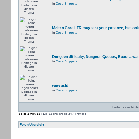
in
Code Snippets
Molten Core LFR may test your patience, but look
in
Code Snippets
Dungeon difficulty, Dungeon Queues, Boost a warr
in
Code Snippets
wow gold
in
Code Snippets
Beiträge der letzt
Seite
1
von
13
[ Die Suche ergab 247 Treffer ]
Foren-Übersicht