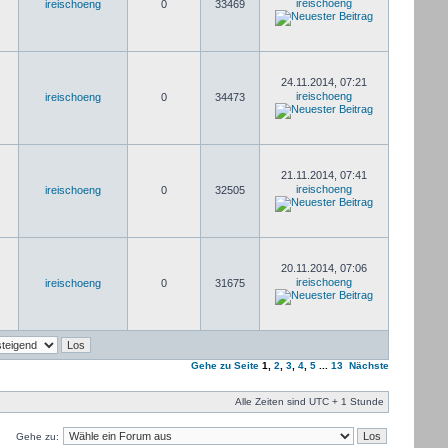
ireischoeng
ireischoeng
0
33469
24.11.2014, 07:21
ireischoeng
ireischoeng
0
34473
21.11.2014, 07:41
ireischoeng
ireischoeng
0
32505
20.11.2014, 07:06
ireischoeng
ireischoeng
0
31675
Gehe zu Seite
1
,
2
,
3
,
4
,
5
...
13
Nächste
Alle Zeiten sind UTC + 1 Stunde
Gehe zu: