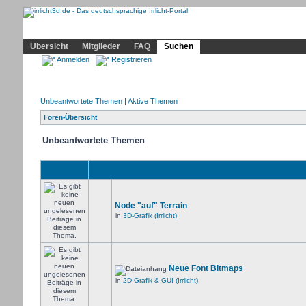
Community
Home
Irrlicht
Hilfe
Showcase
Profil
Übersicht
Mitglieder
FAQ
Suchen
Anmelden
Registrieren
Unbeantwortete Themen
|
Aktive Themen
Foren-Übersicht
Unbeantwortete Themen
Node "auf" Terrain
in
3D-Grafik (Irrlicht)
Neue Font Bitmaps
in
2D-Grafik & GUI (Irrlicht)