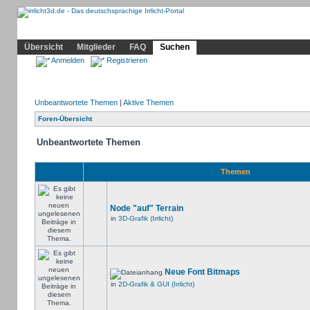
Community
Home
Irrlicht
Hilfe
Showcase
Profil
Übersicht
Mitglieder
FAQ
Suchen
Anmelden
Registrieren
Unbeantwortete Themen
|
Aktive Themen
Foren-Übersicht
Unbeantwortete Themen
Themen
Node "auf" Terrain
in
3D-Grafik (Irrlicht)
Neue Font Bitmaps
in
2D-Grafik & GUI (Irrlicht)