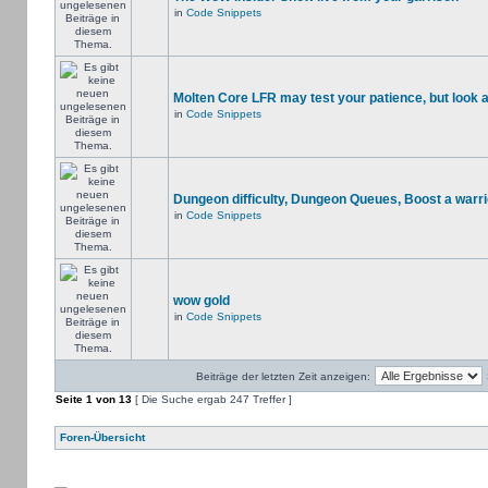
in
Code Snippets
Molten Core LFR may test your patience, but look a
in
Code Snippets
Dungeon difficulty, Dungeon Queues, Boost a warri
in
Code Snippets
wow gold
in
Code Snippets
Beiträge der letzten Zeit anzeigen:
Seite
1
von
13
[ Die Suche ergab 247 Treffer ]
Foren-Übersicht