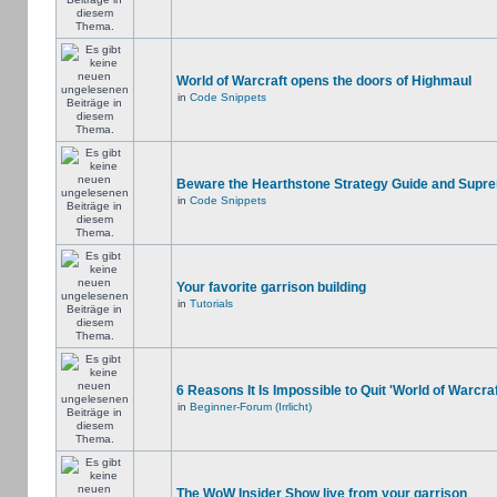
World of Warcraft opens the doors of Highmaul
in
Code Snippets
Beware the Hearthstone Strategy Guide and Supr
in
Code Snippets
Your favorite garrison building
in
Tutorials
6 Reasons It Is Impossible to Quit 'World of Warcraf
in
Beginner-Forum (Irrlicht)
The WoW Insider Show live from your garrison