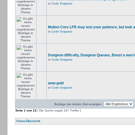
in
Code Snippets
Molten Core LFR may test your patience, but look a
in
Code Snippets
Dungeon difficulty, Dungeon Queues, Boost a warri
in
Code Snippets
wow gold
in
Code Snippets
Beiträge der letzten Zeit anzeigen:
Seite
1
von
13
[ Die Suche ergab 247 Treffer ]
Foren-Übersicht