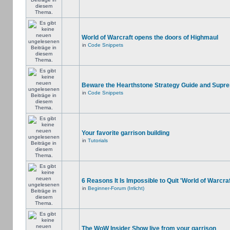
World of Warcraft opens the doors of Highmaul
in
Code Snippets
Beware the Hearthstone Strategy Guide and Supr
in
Code Snippets
Your favorite garrison building
in
Tutorials
6 Reasons It Is Impossible to Quit 'World of Warcraf
in
Beginner-Forum (Irrlicht)
The WoW Insider Show live from your garrison