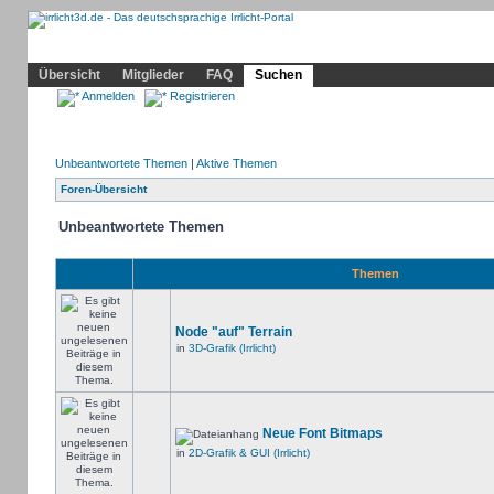
Community
Home
Irrlicht
Hilfe
Showcase
Profil
Übersicht
Mitglieder
FAQ
Suchen
Anmelden
Registrieren
Unbeantwortete Themen
|
Aktive Themen
Foren-Übersicht
Unbeantwortete Themen
Themen
Node "auf" Terrain
in
3D-Grafik (Irrlicht)
Neue Font Bitmaps
in
2D-Grafik & GUI (Irrlicht)