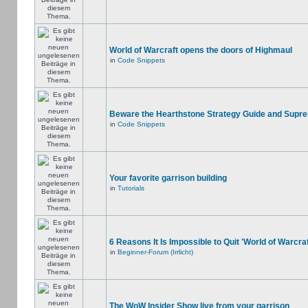
World of Warcraft opens the doors of Highmaul
in
Code Snippets
Beware the Hearthstone Strategy Guide and Supr
in
Code Snippets
Your favorite garrison building
in
Tutorials
6 Reasons It Is Impossible to Quit 'World of Warcraf
in
Beginner-Forum (Irrlicht)
The WoW Insider Show live from your garrison