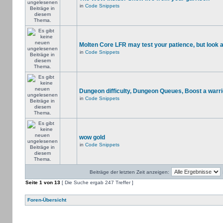
in
Code Snippets
Molten Core LFR may test your patience, but look a
in
Code Snippets
Dungeon difficulty, Dungeon Queues, Boost a warri
in
Code Snippets
wow gold
in
Code Snippets
Beiträge der letzten Zeit anzeigen:
Seite
1
von
13
[ Die Suche ergab 247 Treffer ]
Foren-Übersicht