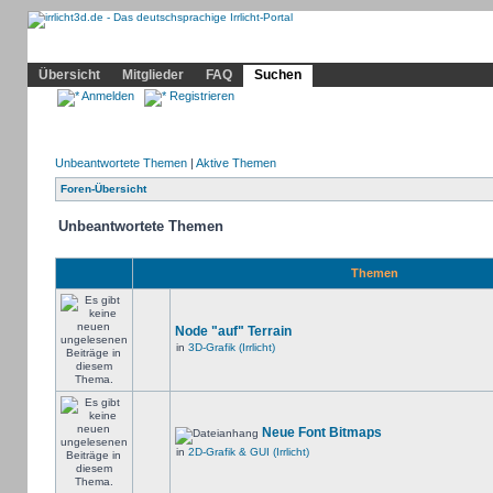
Community
Home
Irrlicht
Hilfe
Showcase
Profil
Übersicht
Mitglieder
FAQ
Suchen
Anmelden
Registrieren
Unbeantwortete Themen
|
Aktive Themen
Foren-Übersicht
Unbeantwortete Themen
Themen
Node "auf" Terrain
in
3D-Grafik (Irrlicht)
Neue Font Bitmaps
in
2D-Grafik & GUI (Irrlicht)