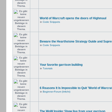
World of Warcraft opens the doors of Highmaul
in
Code Snippets
Beware the Hearthstone Strategy Guide and Supr
in
Code Snippets
Your favorite garrison building
in
Tutorials
6 Reasons It Is Impossible to Quit 'World of Warcraf
in
Beginner-Forum (Irrlicht)
The WoW Insider Show live from your garrison