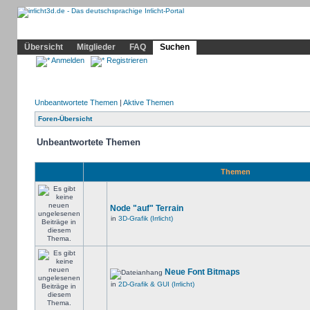
Community
Home
Irrlicht
Hilfe
Showcase
Profil
Übersicht
Mitglieder
FAQ
Suchen
Anmelden
Registrieren
Unbeantwortete Themen
|
Aktive Themen
Foren-Übersicht
Unbeantwortete Themen
Themen
Node "auf" Terrain
in
3D-Grafik (Irrlicht)
Neue Font Bitmaps
in
2D-Grafik & GUI (Irrlicht)