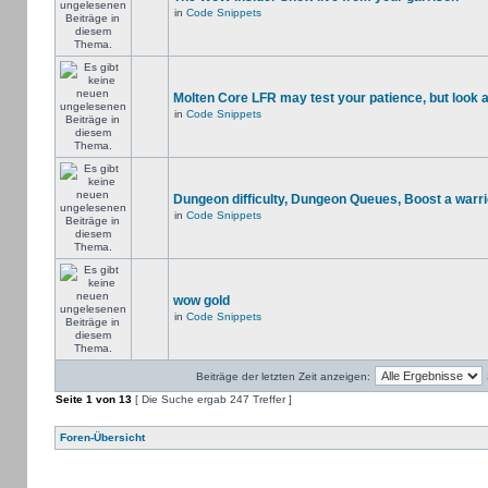
in
Code Snippets
Molten Core LFR may test your patience, but look a
in
Code Snippets
Dungeon difficulty, Dungeon Queues, Boost a warri
in
Code Snippets
wow gold
in
Code Snippets
Beiträge der letzten Zeit anzeigen:
Seite
1
von
13
[ Die Suche ergab 247 Treffer ]
Foren-Übersicht