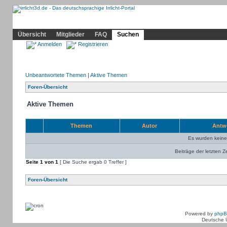
Community
Home
Irrlicht
Hilfe
Showcase
Profil
Übersicht
Mitglieder
FAQ
Suchen
Anmelden
Registrieren
Unbeantwortete Themen
|
Aktive Themen
Foren-Übersicht
Aktive Themen
Themen
Autor
Antw
Es wurden kein
Beiträge der letzten Z
Seite
1
von
1
[ Die Suche ergab 0 Treffer ]
Foren-Übersicht
Powered by
php
Deutsche 