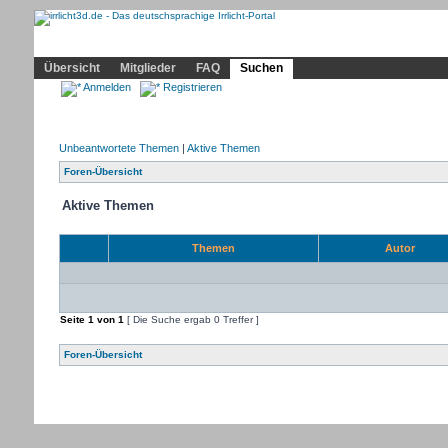
Community
Home
Irrlicht
Hilfe
Showcase
Profil
Übersicht
Mitglieder
FAQ
Suchen
Anmelden
Registrieren
Unbeantwortete Themen
|
Aktive Themen
Foren-Übersicht
Aktive Themen
Themen
Autor
Seite
1
von
1
[ Die Suche ergab 0 Treffer ]
Foren-Übersicht