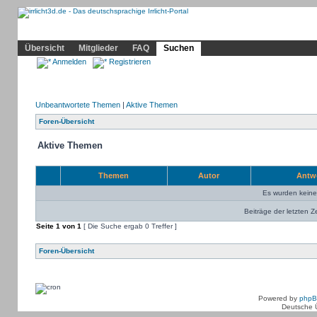
Community
Home
Irrlicht
Hilfe
Showcase
Profil
Übersicht
Mitglieder
FAQ
Suchen
Anmelden
Registrieren
Unbeantwortete Themen
|
Aktive Themen
Foren-Übersicht
Aktive Themen
Themen
Autor
Antw
Es wurden kein
Beiträge der letzten Z
Seite
1
von
1
[ Die Suche ergab 0 Treffer ]
Foren-Übersicht
Powered by
php
Deutsche 