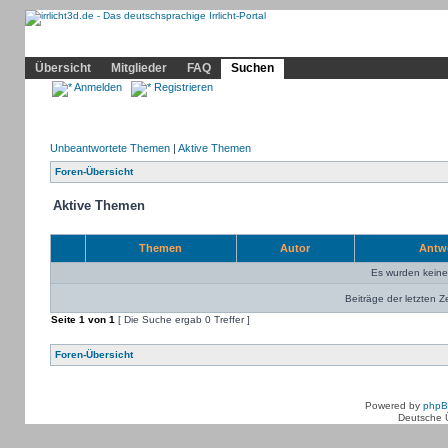
Community
Home
Irrlicht
Hilfe
Showcase
Profil
Übersicht
Mitglieder
FAQ
Suchen
Anmelden
Registrieren
Unbeantwortete Themen
|
Aktive Themen
Foren-Übersicht
Aktive Themen
Themen
Autor
Antw
Es wurden kein
Beiträge der letzten Z
Seite
1
von
1
[ Die Suche ergab 0 Treffer ]
Foren-Übersicht
Powered by
php
Deutsche 