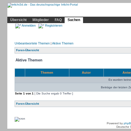
Community
Home
Irrlicht
Hilfe
Showcase
Profil
Übersicht
Mitglieder
FAQ
Suchen
Anmelden
Registrieren
Unbeantwortete Themen
|
Aktive Themen
Foren-Übersicht
Aktive Themen
Themen
Autor
Antw
Es wurden kein
Beiträge der letzten Z
Seite
1
von
1
[ Die Suche ergab 0 Treffer ]
Foren-Übersicht
Powered by
php
Deutsche 