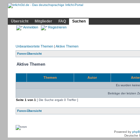
Community
Home
Irrlicht
Hilfe
Showcase
Profil
Übersicht
Mitglieder
FAQ
Suchen
Anmelden
Registrieren
Unbeantwortete Themen
|
Aktive Themen
Foren-Übersicht
Aktive Themen
Themen
Autor
Antw
Es wurden kein
Beiträge der letzten Z
Seite
1
von
1
[ Die Suche ergab 0 Treffer ]
Foren-Übersicht
Powered by
php
Deutsche 