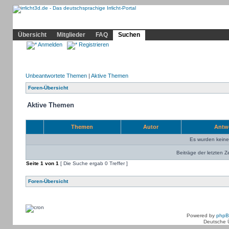
Community
Home
Irrlicht
Hilfe
Showcase
Profil
Übersicht
Mitglieder
FAQ
Suchen
Anmelden
Registrieren
Unbeantwortete Themen
|
Aktive Themen
Foren-Übersicht
Aktive Themen
Themen
Autor
Antw
Es wurden kein
Beiträge der letzten Z
Seite
1
von
1
[ Die Suche ergab 0 Treffer ]
Foren-Übersicht
Powered by
php
Deutsche 