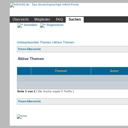
Community
Home
Irrlicht
Hilfe
Showcase
Profil
Übersicht
Mitglieder
FAQ
Suchen
Anmelden
Registrieren
Unbeantwortete Themen
|
Aktive Themen
Foren-Übersicht
Aktive Themen
Themen
Autor
Seite
1
von
1
[ Die Suche ergab 0 Treffer ]
Foren-Übersicht