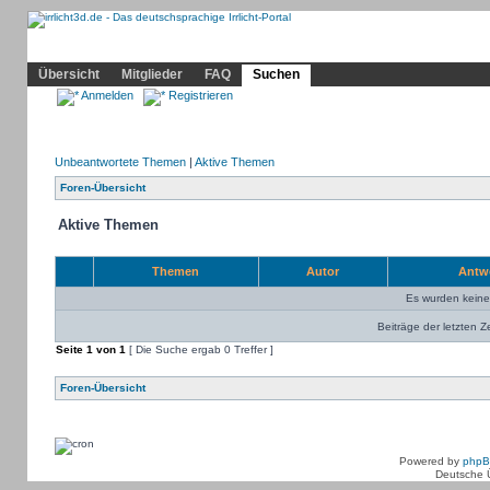
Community
Home
Irrlicht
Hilfe
Showcase
Profil
Übersicht
Mitglieder
FAQ
Suchen
Anmelden
Registrieren
Unbeantwortete Themen
|
Aktive Themen
Foren-Übersicht
Aktive Themen
Themen
Autor
Antw
Es wurden kein
Beiträge der letzten Z
Seite
1
von
1
[ Die Suche ergab 0 Treffer ]
Foren-Übersicht
Powered by
php
Deutsche 