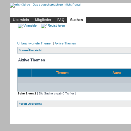
Community
Home
Irrlicht
Hilfe
Showcase
Profil
Übersicht
Mitglieder
FAQ
Suchen
Anmelden
Registrieren
Unbeantwortete Themen
|
Aktive Themen
Foren-Übersicht
Aktive Themen
Themen
Autor
Seite
1
von
1
[ Die Suche ergab 0 Treffer ]
Foren-Übersicht