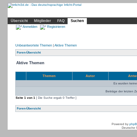
Community
Home
Irrlicht
Hilfe
Showcase
Profil
Übersicht
Mitglieder
FAQ
Suchen
Anmelden
Registrieren
Unbeantwortete Themen
|
Aktive Themen
Foren-Übersicht
Aktive Themen
Themen
Autor
Antw
Es wurden kein
Beiträge der letzten Z
Seite
1
von
1
[ Die Suche ergab 0 Treffer ]
Foren-Übersicht
Powered by
php
Deutsche 