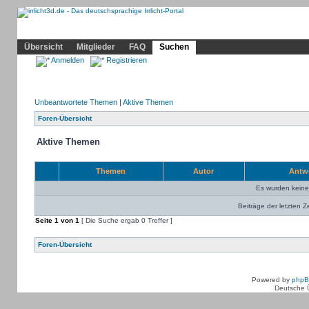
Community
Home
Irrlicht
Hilfe
Showcase
Profil
Übersicht
Mitglieder
FAQ
Suchen
Anmelden
Registrieren
Unbeantwortete Themen
|
Aktive Themen
Foren-Übersicht
Aktive Themen
Themen
Autor
Antw
Es wurden kein
Beiträge der letzten Z
Seite
1
von
1
[ Die Suche ergab 0 Treffer ]
Foren-Übersicht
Powered by
php
Deutsche 