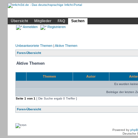
Community
Home
Irrlicht
Hilfe
Showcase
Profil
Übersicht
Mitglieder
FAQ
Suchen
Anmelden
Registrieren
Unbeantwortete Themen
|
Aktive Themen
Foren-Übersicht
Aktive Themen
Themen
Autor
Antw
Es wurden kein
Beiträge der letzten Z
Seite
1
von
1
[ Die Suche ergab 0 Treffer ]
Foren-Übersicht
Powered by
php
Deutsche 