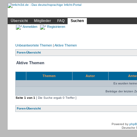
Community
Home
Irrlicht
Hilfe
Showcase
Profil
Übersicht
Mitglieder
FAQ
Suchen
Anmelden
Registrieren
Unbeantwortete Themen
|
Aktive Themen
Foren-Übersicht
Aktive Themen
Themen
Autor
Antw
Es wurden kein
Beiträge der letzten Z
Seite
1
von
1
[ Die Suche ergab 0 Treffer ]
Foren-Übersicht
Powered by
php
Deutsche 