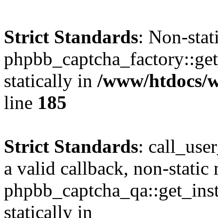
Strict Standards
: Non-sta
phpbb_captcha_factory::get_
statically in
/www/htdocs/w
line
185
Strict Standards
: call_use
a valid callback, non-static
phpbb_captcha_qa::get_inst
statically in