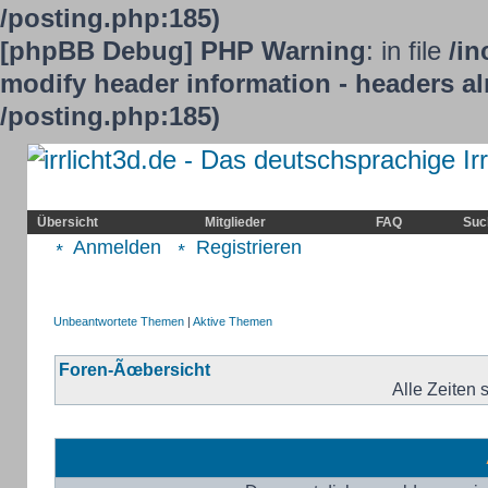
/posting.php:185)
[phpBB Debug] PHP Warning
: in file
/in
modify header information - headers alr
/posting.php:185)
Home
Irrlicht
Hilfe
Showcase
Übersicht
Mitglieder
FAQ
Suc
Anmelden
Registrieren
Unbeantwortete Themen
|
Aktive Themen
Foren-Ãœbersicht
Alle Zeiten