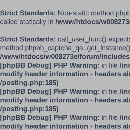
Strict Standards
: Non-static method phpb
called statically in
/www/htdocs/w008273
Strict Standards
: call_user_func() expect
method phpbb_captcha_qa::get_instance() s
/www/htdocs/w008273e/forum/includes/
[phpBB Debug] PHP Warning
: in file
/in
modify header information - headers alr
/posting.php:185)
[phpBB Debug] PHP Warning
: in file
/in
modify header information - headers alr
/posting.php:185)
[phpBB Debug] PHP Warning
: in file
/in
modify header information - headers alr