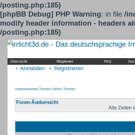
/posting.php:185)
[phpBB Debug] PHP Warning
: in file
/in
modify header information - headers alr
/posting.php:185)
Home
Irrlicht
Hilfe
Showcase
Übersicht
Mitglieder
FAQ
Suc
Anmelden
Registrieren
Unbeantwortete Themen
|
Aktive Themen
Foren-Ãœbersicht
Alle Zeiten