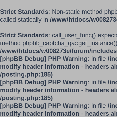
Strict Standards
: Non-static method phpb
called statically in
/www/htdocs/w008273
Strict Standards
: call_user_func() expect
method phpbb_captcha_qa::get_instance() s
/www/htdocs/w008273e/forum/includes/
[phpBB Debug] PHP Warning
: in file
/in
modify header information - headers alr
/posting.php:185)
[phpBB Debug] PHP Warning
: in file
/in
modify header information - headers alr
/posting.php:185)
[phpBB Debug] PHP Warning
: in file
/in
modify header information - headers alr