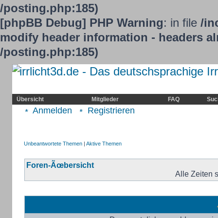
/posting.php:185)
[phpBB Debug] PHP Warning
: in file
/in
modify header information - headers alr
/posting.php:185)
Home
Irrlicht
Hilfe
Showcase
Übersicht
Mitglieder
FAQ
Suc
Anmelden
Registrieren
Unbeantwortete Themen
|
Aktive Themen
Foren-Ãœbersicht
Alle Zeiten