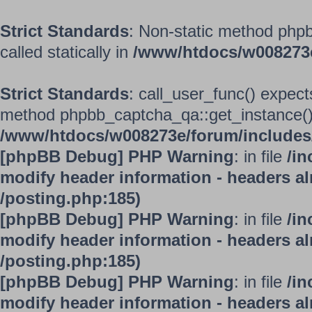
Strict Standards
: Non-static method phpb
called statically in
/www/htdocs/w008273
Strict Standards
: call_user_func() expect
method phpbb_captcha_qa::get_instance() s
/www/htdocs/w008273e/forum/includes/
[phpBB Debug] PHP Warning
: in file
/in
modify header information - headers alr
/posting.php:185)
[phpBB Debug] PHP Warning
: in file
/in
modify header information - headers alr
/posting.php:185)
[phpBB Debug] PHP Warning
: in file
/in
modify header information - headers alr