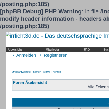
/posting.php:185)
[phpBB Debug] PHP Warning
: in file
/in
modify header information - headers alr
/posting.php:185)
Home
Irrlicht
Hilfe
Showcase
Übersicht
Mitglieder
FAQ
Suc
Anmelden
Registrieren
Unbeantwortete Themen
|
Aktive Themen
Foren-Ãœbersicht
Alle Zeiten