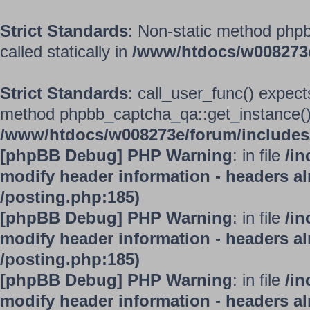
Strict Standards
: Non-static method phpb
called statically in
/www/htdocs/w008273
Strict Standards
: call_user_func() expect
method phpbb_captcha_qa::get_instance() s
/www/htdocs/w008273e/forum/includes/
[phpBB Debug] PHP Warning
: in file
/in
modify header information - headers alr
/posting.php:185)
[phpBB Debug] PHP Warning
: in file
/in
modify header information - headers alr
/posting.php:185)
[phpBB Debug] PHP Warning
: in file
/in
modify header information - headers alr