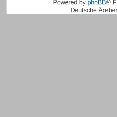
Powered by
phpBB
® F
Deutsche Ãœber