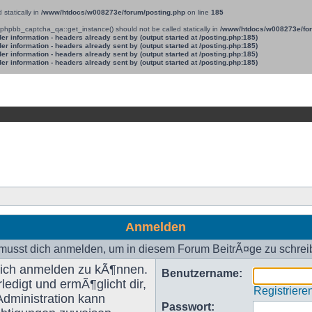
statically in
/www/htdocs/w008273e/forum/posting.php
on line
185
d phpbb_captcha_qa::get_instance() should not be called statically in
/www/htdocs/w008273e/for
r information - headers already sent by (output started at /posting.php:185)
r information - headers already sent by (output started at /posting.php:185)
r information - headers already sent by (output started at /posting.php:185)
r information - headers already sent by (output started at /posting.php:185)
Anmelden
musst dich anmelden, um in diesem Forum BeitrÃ¤ge zu schrei
 dich anmelden zu kÃ¶nnen.
Benutzername:
ledigt und ermÃ¶glicht dir,
Registriere
Administration kann
Passwort: