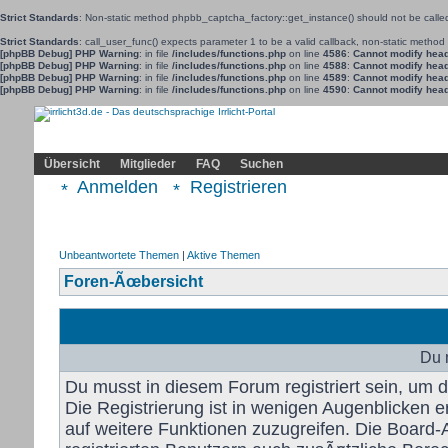
Strict Standards
: Non-static method phpbb_captcha_factory::get_instance() should not be called 
Strict Standards
: call_user_func() expects parameter 1 to be a valid callback, non-static metho
[phpBB Debug] PHP Warning
: in file
/includes/functions.php
on line
4586
:
Cannot modify heade
[phpBB Debug] PHP Warning
: in file
/includes/functions.php
on line
4588
:
Cannot modify heade
[phpBB Debug] PHP Warning
: in file
/includes/functions.php
on line
4589
:
Cannot modify heade
[phpBB Debug] PHP Warning
: in file
/includes/functions.php
on line
4590
:
Cannot modify heade
Community
Home
Irrlicht
Hilfe
Showcase
Profil
Übersicht
Mitglieder
FAQ
Suchen
Anmelden
Registrieren
Unbeantwortete Themen
|
Aktive Themen
Foren-Ãœbersicht
Du 
Du musst in diesem Forum registriert sein, um
Die Registrierung ist in wenigen Augenblicken er
auf weitere Funktionen zuzugreifen. Die Board-