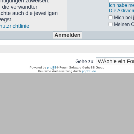
chtigungen zuweisen.
Ich habe m
 die verwandten
Die Aktivie
achte auch die jeweiligen
Mich bei
egst.
Meinen O
utzrichtlinie
Gehe zu:
Powered by
phpBB
® Forum Software © phpBB Group
Deutsche Ãœbersetzung durch
phpBB.de