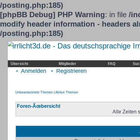
/posting.php:185)
[phpBB Debug] PHP Warning
: in file
/in
modify header information - headers alr
/posting.php:185)
Home
Irrlicht
Hilfe
Showcase
Übersicht
Mitglieder
FAQ
Suc
Anmelden
Registrieren
Unbeantwortete Themen
|
Aktive Themen
Foren-Ãœbersicht
Alle Zeiten