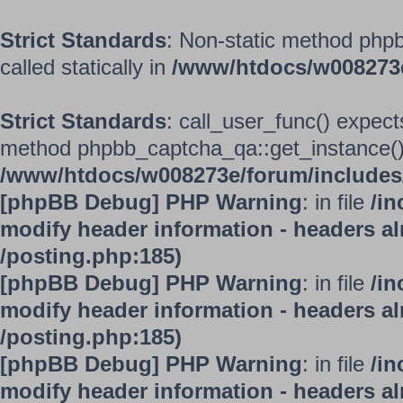
Strict Standards
: Non-static method phpb
called statically in
/www/htdocs/w008273
Strict Standards
: call_user_func() expect
method phpbb_captcha_qa::get_instance() s
/www/htdocs/w008273e/forum/includes/
[phpBB Debug] PHP Warning
: in file
/in
modify header information - headers alr
/posting.php:185)
[phpBB Debug] PHP Warning
: in file
/in
modify header information - headers alr
/posting.php:185)
[phpBB Debug] PHP Warning
: in file
/in
modify header information - headers alr