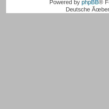
Powered by
phpBB
® F
Deutsche Ãœber