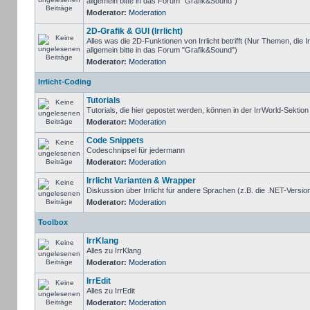
allgemein bitte in das Forum "Grafik&Sound")
Moderator:
Moderation
2D-Grafik & GUI (Irrlicht)
Alles was die 2D-Funktionen von Irrlicht betrifft (Nur Themen, die I
allgemein bitte in das Forum "Grafik&Sound")
Moderator:
Moderation
Irrlicht-Coding
Tutorials
Tutorials, die hier gepostet werden, können in der IrrWorld-Sektio
Moderator:
Moderation
Code Snippets
Codeschnipsel für jedermann
Moderator:
Moderation
Irrlicht Varianten & Wrapper
Diskussion über Irrlicht für andere Sprachen (z.B. die .NET-Version
Moderator:
Moderation
Toolbox
IrrKlang
Alles zu IrrKlang
Moderator:
Moderation
IrrEdit
Alles zu IrrEdit
Moderator:
Moderation