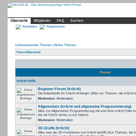
Community
Home
Irrlicht
Hilfe
Showcase
Profil
Übersicht
Mitglieder
FAQ
Suchen
Anmelden
Registrieren
Unbeantwortete Themen
|
Aktive Themen
Foren-Übersicht
Forum
Irrlicht-Hilfe
Beginner-Forum (Irrlicht)
Die Anlaufstelle für Irrlicht-Anfänger (Bitte nur Themen, die Irrlicht b
Moderator:
Moderation
Allgemeines (Irrlicht und allgemeine Programmierung)
Alles zur Allgemeinen Programmierung mit und ohne Irrlicht (Hie
die mit Irrlicht nichts zu tun haben)
Moderator:
Moderation
3D-Grafik (Irrlicht)
Alles was die 3D-Funktionen von Irrlicht betrifft (Nur Themen, die I