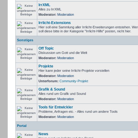
IrrXML
Alles zu IrrXML
Moderator:
Moderation
Irrlicht-Extensions
Hier soll eine Sammlung aller Irrlicht-Erweiterungen entstehen. We
soll diese bitte in der Kategorie "Irrlicht-Hilfe" posten, nicht hier.
Sonstiges
Off Topic
Diskussion um Gott und die Welt
Moderator:
Moderation
Projekte
Hier kann jeder seine Irrlicht-Projekte vorstellen
Moderator:
Moderation
Unterforum:
Community-Projekt
Grafik & Sound
Alles rund um Grafik und Sound
Moderator:
Moderation
Tools für Entwickler
Probleme, Anfragen etc. - Alles rund um andere Tools
Moderator:
Moderation
Portal
News