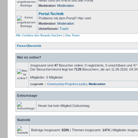
News rund um Irrlicht und das Portal
Moderator:
Moderation
Portal-Technik
Probleme mit dem Portal? Hier rein!
Moderator:
Moderation
Unterforum:
Trash
Alle Cookies des Boards löschen
|
Das Team
Foren-Übersicht
Wer ist online?
Insgesamt sind
47
Besucher online: 0 registrierte, 0 unsichtbare und 4
Der Besucherrekord liegt bei
7139
Besuchern, die am 11.06.2026, 04:34 g
Mitglieder: 0 Mitglieder
Legende ::
Community-Projekt-Leader
,
Moderation
Geburtstage
Heute hat kein Mitglied Geburtstag
Statistik
Beiträge insgesamt:
8286
| Themen insgesamt:
1474
| Mitglieder insge