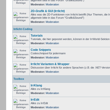
allgemein bitte in das Forum "Grafik&Sound")
Moderator:
Moderation
2D-Grafik & GUI (Irrlicht)
Alles was die 2D-Funktionen von Irrlicht betrifft (Nur Themen, die I
allgemein bitte in das Forum "Grafik&Sound")
Moderator:
Moderation
Irrlicht-Coding
Tutorials
Tutorials, die hier gepostet werden, können in der IrrWorld-Sektio
Moderator:
Moderation
Code Snippets
Codeschnipsel für jedermann
Moderator:
Moderation
Irrlicht Varianten & Wrapper
Diskussion über Irrlicht für andere Sprachen (z.B. die .NET-Version
Moderator:
Moderation
Toolbox
IrrKlang
Alles zu IrrKlang
Moderator:
Moderation
IrrEdit
Alles zu IrrEdit
Moderator:
Moderation