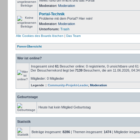
News rund um Irrlicht und das Portal
Moderator:
Moderation
Portal-Technik
Probleme mit dem Portal? Hier rein!
Moderator:
Moderation
Unterforum:
Trash
Alle Cookies des Boards löschen
|
Das Team
Foren-Übersicht
Wer ist online?
Insgesamt sind
61
Besucher online: 0 registrierte, 0 unsichtbare und 6
Der Besucherrekord liegt bei
7139
Besuchern, die am 11.06.2026, 04:34 g
Mitglieder: 0 Mitglieder
Legende ::
Community-Projekt-Leader
,
Moderation
Geburtstage
Heute hat kein Mitglied Geburtstag
Statistik
Beiträge insgesamt:
8286
| Themen insgesamt:
1474
| Mitglieder insge