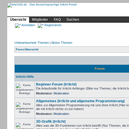
Community
Home
Irrlicht
Hilfe
Showcase
Profil
Übersicht
Mitglieder
FAQ
Suchen
Anmelden
Registrieren
Unbeantwortete Themen
|
Aktive Themen
Foren-Übersicht
Forum
Irrlicht-Hilfe
Beginner-Forum (Irrlicht)
Die Anlaufstelle für Irrlicht-Anfänger (Bitte nur Themen, die Irrlicht b
Moderator:
Moderation
Allgemeines (Irrlicht und allgemeine Programmierung)
Alles zur Allgemeinen Programmierung mit und ohne Irrlicht (Hie
die mit Irrlicht nichts zu tun haben)
Moderator:
Moderation
3D-Grafik (Irrlicht)
Alles was die 3D-Funktionen von Irrlicht betrifft (Nur Themen, die I