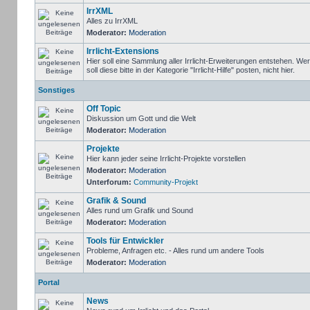
IrrXML
Alles zu IrrXML
Moderator:
Moderation
Irrlicht-Extensions
Hier soll eine Sammlung aller Irrlicht-Erweiterungen entstehen. We
soll diese bitte in der Kategorie "Irrlicht-Hilfe" posten, nicht hier.
Sonstiges
Off Topic
Diskussion um Gott und die Welt
Moderator:
Moderation
Projekte
Hier kann jeder seine Irrlicht-Projekte vorstellen
Moderator:
Moderation
Unterforum:
Community-Projekt
Grafik & Sound
Alles rund um Grafik und Sound
Moderator:
Moderation
Tools für Entwickler
Probleme, Anfragen etc. - Alles rund um andere Tools
Moderator:
Moderation
Portal
News