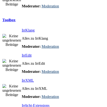
Moderator:
Moderation
Toolbox
IrrKlang
Alles zu IrrKlang
Moderator:
Moderation
IrrEdit
Alles zu IrrEdit
Moderator:
Moderation
IrrXML
Alles zu IrrXML
Moderator:
Moderation
Irrlicht-Extensions