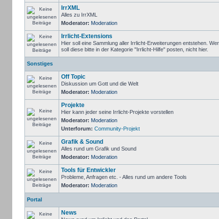
IrrXML
Alles zu IrrXML
Moderator:
Moderation
Irrlicht-Extensions
Hier soll eine Sammlung aller Irrlicht-Erweiterungen entstehen. We
soll diese bitte in der Kategorie "Irrlicht-Hilfe" posten, nicht hier.
Sonstiges
Off Topic
Diskussion um Gott und die Welt
Moderator:
Moderation
Projekte
Hier kann jeder seine Irrlicht-Projekte vorstellen
Moderator:
Moderation
Unterforum:
Community-Projekt
Grafik & Sound
Alles rund um Grafik und Sound
Moderator:
Moderation
Tools für Entwickler
Probleme, Anfragen etc. - Alles rund um andere Tools
Moderator:
Moderation
Portal
News