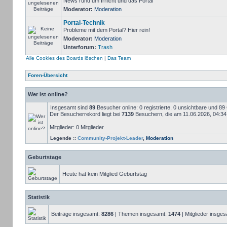
News rund um Irrlicht und das Portal
Moderator:
Moderation
Portal-Technik
Probleme mit dem Portal? Hier rein!
Moderator:
Moderation
Unterforum:
Trash
Alle Cookies des Boards löschen
|
Das Team
Foren-Übersicht
Wer ist online?
Insgesamt sind
89
Besucher online: 0 registrierte, 0 unsichtbare und 8
Der Besucherrekord liegt bei
7139
Besuchern, die am 11.06.2026, 04:34 g
Mitglieder: 0 Mitglieder
Legende ::
Community-Projekt-Leader
,
Moderation
Geburtstage
Heute hat kein Mitglied Geburtstag
Statistik
Beiträge insgesamt:
8286
| Themen insgesamt:
1474
| Mitglieder insge