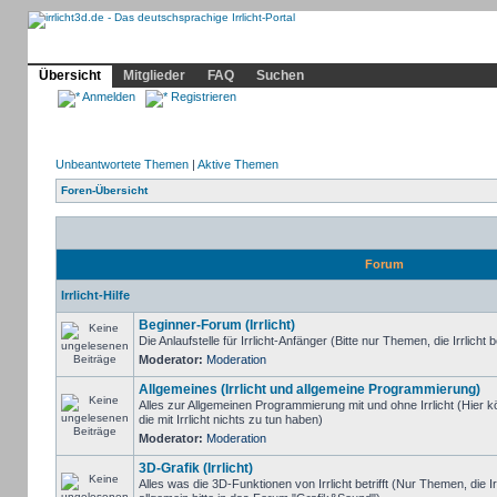
Community
Home
Irrlicht
Hilfe
Showcase
Profil
Übersicht
Mitglieder
FAQ
Suchen
Anmelden
Registrieren
Unbeantwortete Themen
|
Aktive Themen
Foren-Übersicht
Forum
Irrlicht-Hilfe
Beginner-Forum (Irrlicht)
Die Anlaufstelle für Irrlicht-Anfänger (Bitte nur Themen, die Irrlicht b
Moderator:
Moderation
Allgemeines (Irrlicht und allgemeine Programmierung)
Alles zur Allgemeinen Programmierung mit und ohne Irrlicht (Hie
die mit Irrlicht nichts zu tun haben)
Moderator:
Moderation
3D-Grafik (Irrlicht)
Alles was die 3D-Funktionen von Irrlicht betrifft (Nur Themen, die I