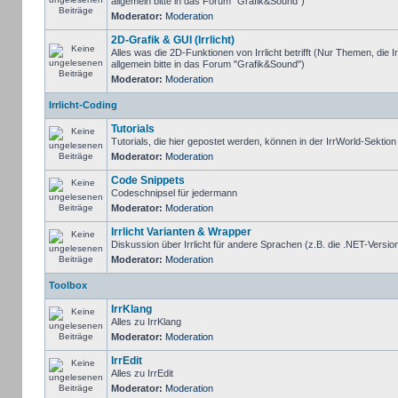
allgemein bitte in das Forum "Grafik&Sound")
Moderator:
Moderation
2D-Grafik & GUI (Irrlicht)
Alles was die 2D-Funktionen von Irrlicht betrifft (Nur Themen, die I
allgemein bitte in das Forum "Grafik&Sound")
Moderator:
Moderation
Irrlicht-Coding
Tutorials
Tutorials, die hier gepostet werden, können in der IrrWorld-Sektio
Moderator:
Moderation
Code Snippets
Codeschnipsel für jedermann
Moderator:
Moderation
Irrlicht Varianten & Wrapper
Diskussion über Irrlicht für andere Sprachen (z.B. die .NET-Version
Moderator:
Moderation
Toolbox
IrrKlang
Alles zu IrrKlang
Moderator:
Moderation
IrrEdit
Alles zu IrrEdit
Moderator:
Moderation