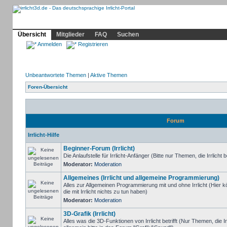
Community
Home
Irrlicht
Hilfe
Showcase
Profil
Übersicht
Mitglieder
FAQ
Suchen
Anmelden
Registrieren
Unbeantwortete Themen
|
Aktive Themen
Foren-Übersicht
Forum
Irrlicht-Hilfe
Beginner-Forum (Irrlicht)
Die Anlaufstelle für Irrlicht-Anfänger (Bitte nur Themen, die Irrlicht b
Moderator:
Moderation
Allgemeines (Irrlicht und allgemeine Programmierung)
Alles zur Allgemeinen Programmierung mit und ohne Irrlicht (Hie
die mit Irrlicht nichts zu tun haben)
Moderator:
Moderation
3D-Grafik (Irrlicht)
Alles was die 3D-Funktionen von Irrlicht betrifft (Nur Themen, die I