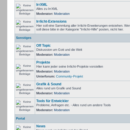
IrrXML
Alles zu IrrXML
Moderator:
Moderation
Irrlicht-Extensions
Hier soll eine Sammlung aller Irrlicht-Erweiterungen entstehen. We
soll diese bitte in der Kategorie "Irrlicht-Hilfe" posten, nicht hier.
Sonstiges
Off Topic
Diskussion um Gott und die Welt
Moderator:
Moderation
Projekte
Hier kann jeder seine Irrlicht-Projekte vorstellen
Moderator:
Moderation
Unterforum:
Community-Projekt
Grafik & Sound
Alles rund um Grafik und Sound
Moderator:
Moderation
Tools für Entwickler
Probleme, Anfragen etc. - Alles rund um andere Tools
Moderator:
Moderation
Portal
News