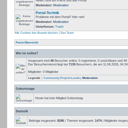
News rund um Irrlicht und das Portal
Moderator:
Moderation
Portal-Technik
Probleme mit dem Portal? Hier rein!
Moderator:
Moderation
Unterforum:
Trash
Alle Cookies des Boards löschen
|
Das Team
Foren-Übersicht
Wer ist online?
Insgesamt sind
48
Besucher online: 0 registrierte, 0 unsichtbare und 4
Der Besucherrekord liegt bei
7139
Besuchern, die am 11.06.2026, 04:34 g
Mitglieder: 0 Mitglieder
Legende ::
Community-Projekt-Leader
,
Moderation
Geburtstage
Heute hat kein Mitglied Geburtstag
Statistik
Beiträge insgesamt:
8286
| Themen insgesamt:
1474
| Mitglieder insge