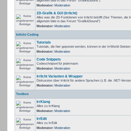
allgemein bitte in das Forum "Grafik&Sound")
Moderator:
Moderation
2D-Grafik & GUI (Irrlicht)
Alles was die 2D-Funktionen von Irrlicht betrifft (Nur Themen, die I
allgemein bitte in das Forum "Grafik&Sound")
Moderator:
Moderation
Irrlicht-Coding
Tutorials
Tutorials, die hier gepostet werden, können in der IrrWorld-Sektio
Moderator:
Moderation
Code Snippets
Codeschnipsel für jedermann
Moderator:
Moderation
Irrlicht Varianten & Wrapper
Diskussion über Irrlicht für andere Sprachen (z.B. die .NET-Version
Moderator:
Moderation
Toolbox
IrrKlang
Alles zu IrrKlang
Moderator:
Moderation
IrrEdit
Alles zu IrrEdit
Moderator:
Moderation