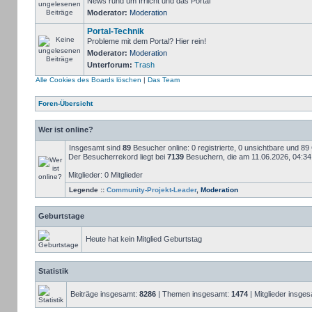
News rund um Irrlicht und das Portal
Moderator:
Moderation
Portal-Technik
Probleme mit dem Portal? Hier rein!
Moderator:
Moderation
Unterforum:
Trash
Alle Cookies des Boards löschen
|
Das Team
Foren-Übersicht
Wer ist online?
Insgesamt sind
89
Besucher online: 0 registrierte, 0 unsichtbare und 8
Der Besucherrekord liegt bei
7139
Besuchern, die am 11.06.2026, 04:34 g
Mitglieder: 0 Mitglieder
Legende ::
Community-Projekt-Leader
,
Moderation
Geburtstage
Heute hat kein Mitglied Geburtstag
Statistik
Beiträge insgesamt:
8286
| Themen insgesamt:
1474
| Mitglieder insge