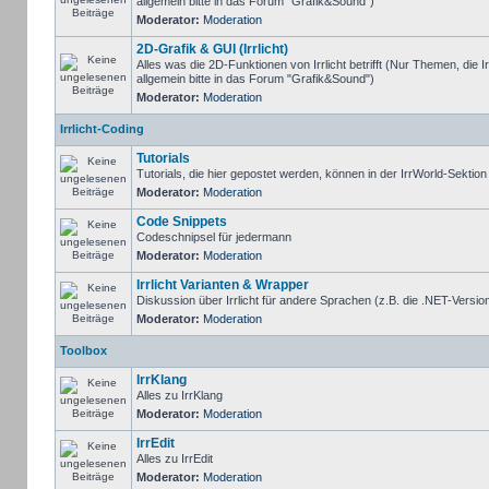
allgemein bitte in das Forum "Grafik&Sound")
Moderator:
Moderation
2D-Grafik & GUI (Irrlicht)
Alles was die 2D-Funktionen von Irrlicht betrifft (Nur Themen, die I
allgemein bitte in das Forum "Grafik&Sound")
Moderator:
Moderation
Irrlicht-Coding
Tutorials
Tutorials, die hier gepostet werden, können in der IrrWorld-Sektio
Moderator:
Moderation
Code Snippets
Codeschnipsel für jedermann
Moderator:
Moderation
Irrlicht Varianten & Wrapper
Diskussion über Irrlicht für andere Sprachen (z.B. die .NET-Version
Moderator:
Moderation
Toolbox
IrrKlang
Alles zu IrrKlang
Moderator:
Moderation
IrrEdit
Alles zu IrrEdit
Moderator:
Moderation