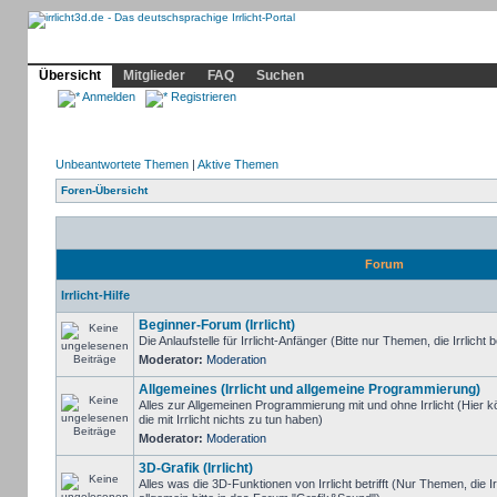
Community
Home
Irrlicht
Hilfe
Showcase
Profil
Übersicht
Mitglieder
FAQ
Suchen
Anmelden
Registrieren
Unbeantwortete Themen
|
Aktive Themen
Foren-Übersicht
Forum
Irrlicht-Hilfe
Beginner-Forum (Irrlicht)
Die Anlaufstelle für Irrlicht-Anfänger (Bitte nur Themen, die Irrlicht b
Moderator:
Moderation
Allgemeines (Irrlicht und allgemeine Programmierung)
Alles zur Allgemeinen Programmierung mit und ohne Irrlicht (Hie
die mit Irrlicht nichts zu tun haben)
Moderator:
Moderation
3D-Grafik (Irrlicht)
Alles was die 3D-Funktionen von Irrlicht betrifft (Nur Themen, die I