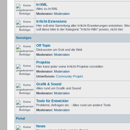
IrrXML
Alles zu IrrXML
Moderator:
Moderation
Irrlicht-Extensions
Hier soll eine Sammlung aller Irrlicht-Erweiterungen entstehen. We
soll diese bitte in der Kategorie "Irrlicht-Hilfe" posten, nicht hier.
Sonstiges
Off Topic
Diskussion um Gott und die Welt
Moderator:
Moderation
Projekte
Hier kann jeder seine Irrlicht-Projekte vorstellen
Moderator:
Moderation
Unterforum:
Community-Projekt
Grafik & Sound
Alles rund um Grafik und Sound
Moderator:
Moderation
Tools für Entwickler
Probleme, Anfragen etc. - Alles rund um andere Tools
Moderator:
Moderation
Portal
News