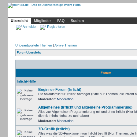
Community
Home
Irrlicht
Hilfe
Showcase
Profil
Übersicht
Mitglieder
FAQ
Suchen
Anmelden
Registrieren
Unbeantwortete Themen
|
Aktive Themen
Foren-Übersicht
Forum
Irrlicht-Hilfe
Beginner-Forum (Irrlicht)
Die Anlaufstelle für Irrlicht-Anfänger (Bitte nur Themen, die Irrlicht b
Moderator:
Moderation
Allgemeines (Irrlicht und allgemeine Programmierung)
Alles zur Allgemeinen Programmierung mit und ohne Irrlicht (Hie
die mit Irrlicht nichts zu tun haben)
Moderator:
Moderation
3D-Grafik (Irrlicht)
Alles was die 3D-Funktionen von Irrlicht betrifft (Nur Themen, die I