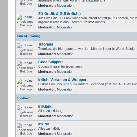
allgemein bitte in das Forum "Grafik&Sound")
Moderator:
Moderation
2D-Grafik & GUI (Irrlicht)
Alles was die 2D-Funktionen von Irrlicht betrifft (Nur Themen, die I
allgemein bitte in das Forum "Grafik&Sound")
Moderator:
Moderation
Irrlicht-Coding
Tutorials
Tutorials, die hier gepostet werden, können in der IrrWorld-Sektio
Moderator:
Moderation
Code Snippets
Codeschnipsel für jedermann
Moderator:
Moderation
Irrlicht Varianten & Wrapper
Diskussion über Irrlicht für andere Sprachen (z.B. die .NET-Version
Moderator:
Moderation
Toolbox
IrrKlang
Alles zu IrrKlang
Moderator:
Moderation
IrrEdit
Alles zu IrrEdit
Moderator:
Moderation