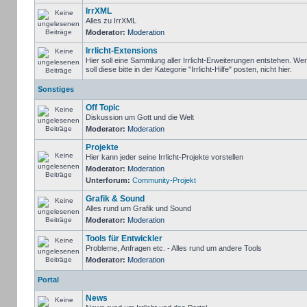
IrrXML
Alles zu IrrXML
Moderator:
Moderation
Irrlicht-Extensions
Hier soll eine Sammlung aller Irrlicht-Erweiterungen entstehen. We
soll diese bitte in der Kategorie "Irrlicht-Hilfe" posten, nicht hier.
Sonstiges
Off Topic
Diskussion um Gott und die Welt
Moderator:
Moderation
Projekte
Hier kann jeder seine Irrlicht-Projekte vorstellen
Moderator:
Moderation
Unterforum:
Community-Projekt
Grafik & Sound
Alles rund um Grafik und Sound
Moderator:
Moderation
Tools für Entwickler
Probleme, Anfragen etc. - Alles rund um andere Tools
Moderator:
Moderation
Portal
News