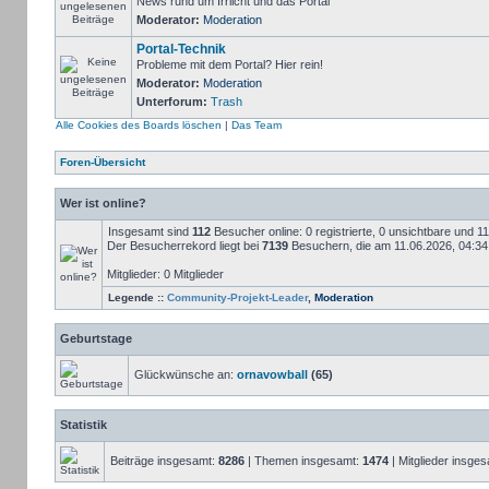
News rund um Irrlicht und das Portal
Moderator:
Moderation
Portal-Technik
Probleme mit dem Portal? Hier rein!
Moderator:
Moderation
Unterforum:
Trash
Alle Cookies des Boards löschen
|
Das Team
Foren-Übersicht
Wer ist online?
Insgesamt sind
112
Besucher online: 0 registrierte, 0 unsichtbare und 
Der Besucherrekord liegt bei
7139
Besuchern, die am 11.06.2026, 04:34 g
Mitglieder: 0 Mitglieder
Legende ::
Community-Projekt-Leader
,
Moderation
Geburtstage
Glückwünsche an:
ornavowball
(65)
Statistik
Beiträge insgesamt:
8286
| Themen insgesamt:
1474
| Mitglieder insge