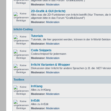
allgemein bitte in das Forum "Grafik&Sound")
Moderator:
Moderation
2D-Grafik & GUI (Irrlicht)
Alles was die 2D-Funktionen von Irrlicht betrifft (Nur Themen, die I
allgemein bitte in das Forum "Grafik&Sound")
Moderator:
Moderation
Irrlicht-Coding
Tutorials
Tutorials, die hier gepostet werden, können in der IrrWorld-Sektio
Moderator:
Moderation
Code Snippets
Codeschnipsel für jedermann
Moderator:
Moderation
Irrlicht Varianten & Wrapper
Diskussion über Irrlicht für andere Sprachen (z.B. die .NET-Version
Moderator:
Moderation
Toolbox
IrrKlang
Alles zu IrrKlang
Moderator:
Moderation
IrrEdit
Alles zu IrrEdit
Moderator:
Moderation