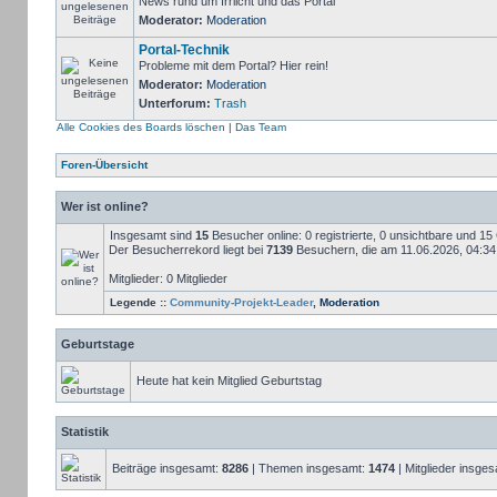
News rund um Irrlicht und das Portal
Moderator:
Moderation
Portal-Technik
Probleme mit dem Portal? Hier rein!
Moderator:
Moderation
Unterforum:
Trash
Alle Cookies des Boards löschen
|
Das Team
Foren-Übersicht
Wer ist online?
Insgesamt sind
15
Besucher online: 0 registrierte, 0 unsichtbare und 1
Der Besucherrekord liegt bei
7139
Besuchern, die am 11.06.2026, 04:34 g
Mitglieder: 0 Mitglieder
Legende ::
Community-Projekt-Leader
,
Moderation
Geburtstage
Heute hat kein Mitglied Geburtstag
Statistik
Beiträge insgesamt:
8286
| Themen insgesamt:
1474
| Mitglieder insge