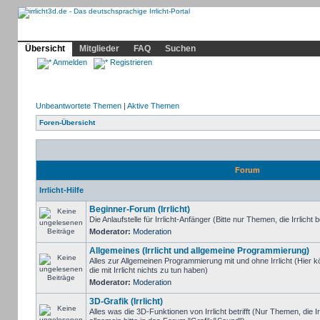
Community
Home
Irrlicht
Hilfe
Showcase
Profil
Übersicht
Mitglieder
FAQ
Suchen
Anmelden
Registrieren
Unbeantwortete Themen
|
Aktive Themen
Foren-Übersicht
Forum
Irrlicht-Hilfe
Beginner-Forum (Irrlicht)
Die Anlaufstelle für Irrlicht-Anfänger (Bitte nur Themen, die Irrlicht b
Moderator:
Moderation
Allgemeines (Irrlicht und allgemeine Programmierung)
Alles zur Allgemeinen Programmierung mit und ohne Irrlicht (Hie
die mit Irrlicht nichts zu tun haben)
Moderator:
Moderation
3D-Grafik (Irrlicht)
Alles was die 3D-Funktionen von Irrlicht betrifft (Nur Themen, die I