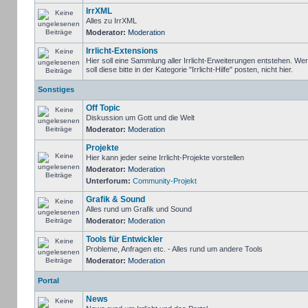
IrrXML
Alles zu IrrXML
Moderator:
Moderation
Irrlicht-Extensions
Hier soll eine Sammlung aller Irrlicht-Erweiterungen entstehen. We
soll diese bitte in der Kategorie "Irrlicht-Hilfe" posten, nicht hier.
Sonstiges
Off Topic
Diskussion um Gott und die Welt
Moderator:
Moderation
Projekte
Hier kann jeder seine Irrlicht-Projekte vorstellen
Moderator:
Moderation
Unterforum:
Community-Projekt
Grafik & Sound
Alles rund um Grafik und Sound
Moderator:
Moderation
Tools für Entwickler
Probleme, Anfragen etc. - Alles rund um andere Tools
Moderator:
Moderation
Portal
News