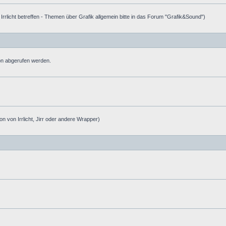
e Irrlicht betreffen - Themen über Grafik allgemein bitte in das Forum "Grafik&Sound")
ion abgerufen werden.
on von Irrlicht, Jirr oder andere Wrapper)