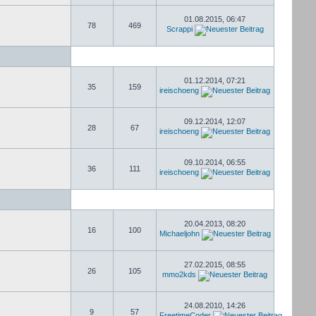
01.08.2015, 06:47
78
469
Scrappi
01.12.2014, 07:21
35
159
ireischoeng
09.12.2014, 12:07
28
67
ireischoeng
09.10.2014, 06:55
36
111
ireischoeng
20.04.2013, 08:20
16
100
Michaeljohn
27.02.2015, 08:55
26
105
mmo2kds
24.08.2010, 14:26
9
57
FreetimeCoder