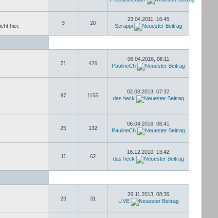
23.04.2011, 16:45
3
20
cht hier.
Scrappi
06.04.2016, 08:11
71
426
PaulineCh
02.08.2013, 07:32
97
1155
das heck
06.04.2016, 08:41
25
132
PaulineCh
16.12.2010, 13:42
11
62
das heck
26.11.2013, 08:36
23
31
LIVE