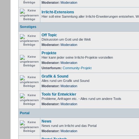
Moderator:
Moderation
Irrlicht-Extensions
Hier soll eine Sammlung aller Irrlicht-Erweiterungen entstehen. Wer 
Sonstiges
Off Topic
Diskussion um Gott und die Welt
Moderator:
Moderation
Projekte
Hier kann jeder seine Irrlicht-Projekte vorstellen
Moderator:
Moderation
Unterforum:
Community-Projekt
Grafik & Sound
Alles rund um Grafik und Sound
Moderator:
Moderation
Tools für Entwickler
Probleme, Anfragen etc. - Alles rund um andere Tools
Moderator:
Moderation
Portal
News
News rund um Irrlicht und das Portal
Moderator:
Moderation