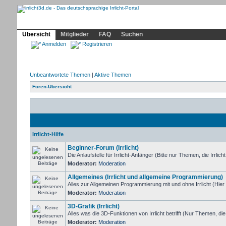
Community
Home
Irrlicht
Hilfe
Showcase
Profil
Übersicht
Mitglieder
FAQ
Suchen
Anmelden
Registrieren
Unbeantwortete Themen
|
Aktive Themen
Foren-Übersicht
Irrlicht-Hilfe
Beginner-Forum (Irrlicht)
Die Anlaufstelle für Irrlicht-Anfänger (Bitte nur Themen, die Irrlicht
Moderator:
Moderation
Allgemeines (Irrlicht und allgemeine Programmierung)
Alles zur Allgemeinen Programmierung mit und ohne Irrlicht (Hier
Moderator:
Moderation
3D-Grafik (Irrlicht)
Alles was die 3D-Funktionen von Irrlicht betrifft (Nur Themen, di
Moderator:
Moderation