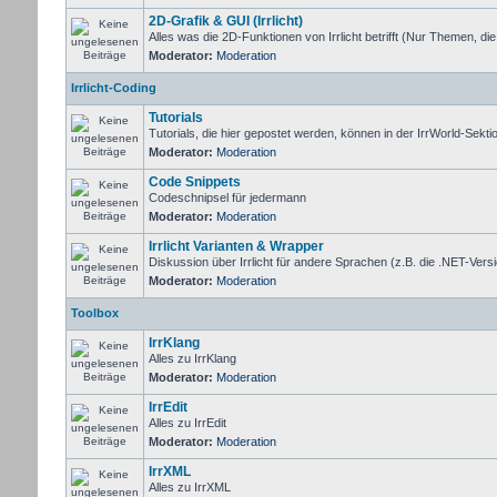
2D-Grafik & GUI (Irrlicht)
Alles was die 2D-Funktionen von Irrlicht betrifft (Nur Themen, di
Moderator:
Moderation
Irrlicht-Coding
Tutorials
Tutorials, die hier gepostet werden, können in der IrrWorld-Sekt
Moderator:
Moderation
Code Snippets
Codeschnipsel für jedermann
Moderator:
Moderation
Irrlicht Varianten & Wrapper
Diskussion über Irrlicht für andere Sprachen (z.B. die .NET-Versi
Moderator:
Moderation
Toolbox
IrrKlang
Alles zu IrrKlang
Moderator:
Moderation
IrrEdit
Alles zu IrrEdit
Moderator:
Moderation
IrrXML
Alles zu IrrXML