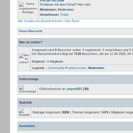
Portal-Technik
Probleme mit dem Portal? Hier rein!
Moderator:
Moderation
Unterforum:
Trash
Alle Cookies des Boards löschen
|
Das Team
Foren-Übersicht
Wer ist online?
Insgesamt sind
5
Besucher online: 0 registrierte, 0 unsichtbare und 5
Der Besucherrekord liegt bei
7139
Besuchern, die am 11.06.2026, 04:34
Mitglieder: 0 Mitglieder
Legende ::
Community-Projekt-Leader
,
Moderation
Geburtstage
Glückwünsche an:
psyco001
(38)
Statistik
Beiträge insgesamt:
8286
| Themen insgesamt:
1474
| Mitglieder ins
Anmelden