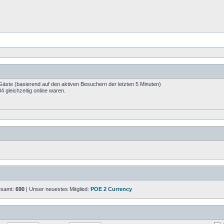
 Gäste (basierend auf den aktiven Besuchern der letzten 5 Minuten)
 gleichzeitig online waren.
gesamt:
690
| Unser neuestes Mitglied:
POE 2 Currency