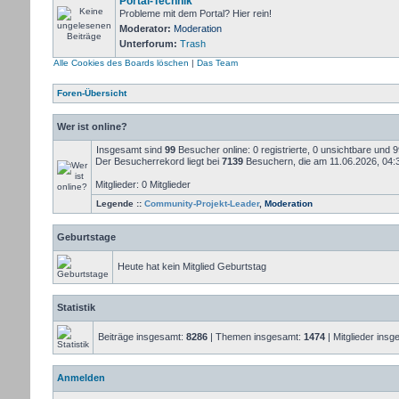
Portal-Technik
Probleme mit dem Portal? Hier rein!
Moderator:
Moderation
Unterforum:
Trash
Alle Cookies des Boards löschen
|
Das Team
Foren-Übersicht
Wer ist online?
Insgesamt sind
99
Besucher online: 0 registrierte, 0 unsichtbare und 
Der Besucherrekord liegt bei
7139
Besuchern, die am 11.06.2026, 04:34
Mitglieder: 0 Mitglieder
Legende ::
Community-Projekt-Leader
,
Moderation
Geburtstage
Heute hat kein Mitglied Geburtstag
Statistik
Beiträge insgesamt:
8286
| Themen insgesamt:
1474
| Mitglieder ins
Anmelden