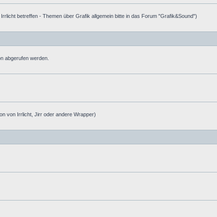
e Irrlicht betreffen - Themen über Grafik allgemein bitte in das Forum "Grafik&Sound")
ion abgerufen werden.
on von Irrlicht, Jirr oder andere Wrapper)