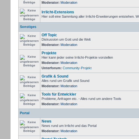
Moderator:
Moderation
Irrlicht-Extensions
Hier soll eine Sammlung aller Irrlicht-Erweiterungen entstehen. Wer 
Sonstiges
Off Topic
Diskussion um Gott und die Welt
Moderator:
Moderation
Projekte
Hier kann jeder seine Irrlicht-Projekte vorstellen
Moderator:
Moderation
Unterforum:
Community-Projekt
Grafik & Sound
Alles rund um Grafik und Sound
Moderator:
Moderation
Tools für Entwickler
Probleme, Anfragen etc. - Alles rund um andere Tools
Moderator:
Moderation
Portal
News
News rund um Irrlicht und das Portal
Moderator:
Moderation