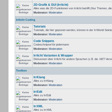
2D-Grafik & GUI (Irrlicht)
Alles was die 2D-Funktionen von Irrlicht betrifft (Nur Themen, di
Moderator:
Moderation
Irrlicht-Coding
Tutorials
Tutorials, die hier gepostet werden, können in der IrrWorld-Sekt
Moderator:
Moderation
Code Snippets
Codeschnipsel für jedermann
Moderator:
Moderation
Irrlicht Varianten & Wrapper
Diskussion über Irrlicht für andere Sprachen (z.B. die .NET-Versi
Moderator:
Moderation
Toolbox
IrrKlang
Alles zu IrrKlang
Moderator:
Moderation
IrrEdit
Alles zu IrrEdit
Moderator:
Moderation
IrrXML
Alles zu IrrXML