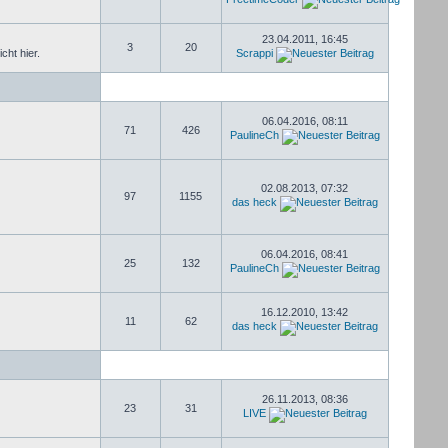
23.04.2011, 16:45
3
20
cht hier.
Scrappi
06.04.2016, 08:11
71
426
PaulineCh
02.08.2013, 07:32
97
1155
das heck
06.04.2016, 08:41
25
132
PaulineCh
16.12.2010, 13:42
11
62
das heck
26.11.2013, 08:36
23
31
LIVE