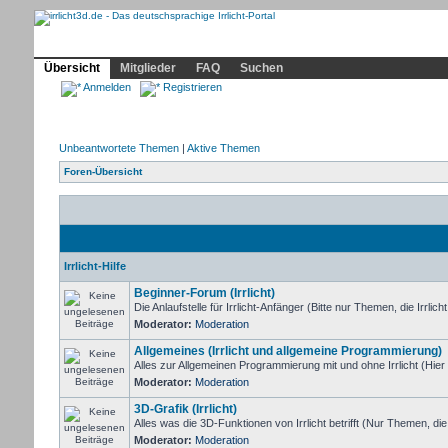
Community
Home
Irrlicht
Hilfe
Showcase
Profil
Übersicht
Mitglieder
FAQ
Suchen
Anmelden
Registrieren
Unbeantwortete Themen
|
Aktive Themen
Foren-Übersicht
Irrlicht-Hilfe
Beginner-Forum (Irrlicht)
Die Anlaufstelle für Irrlicht-Anfänger (Bitte nur Themen, die Irrlicht
Moderator:
Moderation
Allgemeines (Irrlicht und allgemeine Programmierung)
Alles zur Allgemeinen Programmierung mit und ohne Irrlicht (Hier
Moderator:
Moderation
3D-Grafik (Irrlicht)
Alles was die 3D-Funktionen von Irrlicht betrifft (Nur Themen, di
Moderator:
Moderation