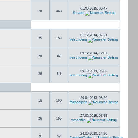
01.08.2015, 06:47
78
469
Scrappi
01.12.2014, 07:21
35
159
ireischoeng
09.12.2014, 12:07
28
67
ireischoeng
09.10.2014, 06:55
36
111
ireischoeng
20.04.2013, 08:20
16
100
Michaeljohn
27.02.2015, 08:55
26
105
mmo2kds
24.08.2010, 14:26
9
57
FreetimeCoder