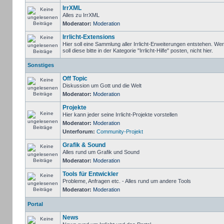
IrrXML
Alles zu IrrXML
Moderator:
Moderation
Irrlicht-Extensions
Hier soll eine Sammlung aller Irrlicht-Erweiterungen entstehen. We
soll diese bitte in der Kategorie "Irrlicht-Hilfe" posten, nicht hier.
Sonstiges
Off Topic
Diskussion um Gott und die Welt
Moderator:
Moderation
Projekte
Hier kann jeder seine Irrlicht-Projekte vorstellen
Moderator:
Moderation
Unterforum:
Community-Projekt
Grafik & Sound
Alles rund um Grafik und Sound
Moderator:
Moderation
Tools für Entwickler
Probleme, Anfragen etc. - Alles rund um andere Tools
Moderator:
Moderation
Portal
News