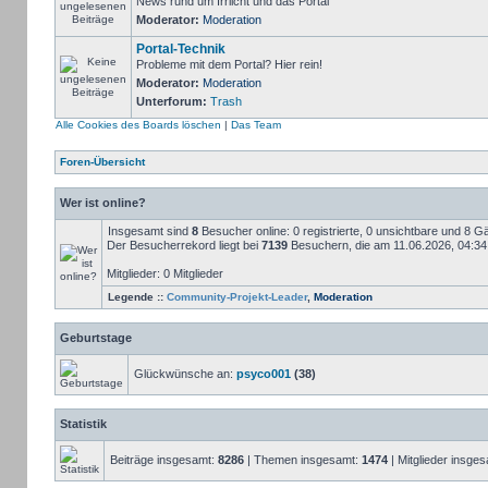
News rund um Irrlicht und das Portal
Moderator:
Moderation
Portal-Technik
Probleme mit dem Portal? Hier rein!
Moderator:
Moderation
Unterforum:
Trash
Alle Cookies des Boards löschen
|
Das Team
Foren-Übersicht
Wer ist online?
Insgesamt sind
8
Besucher online: 0 registrierte, 0 unsichtbare und 8 G
Der Besucherrekord liegt bei
7139
Besuchern, die am 11.06.2026, 04:34 g
Mitglieder: 0 Mitglieder
Legende ::
Community-Projekt-Leader
,
Moderation
Geburtstage
Glückwünsche an:
psyco001
(38)
Statistik
Beiträge insgesamt:
8286
| Themen insgesamt:
1474
| Mitglieder insge