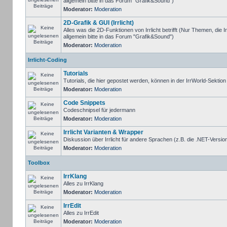
allgemein bitte in das Forum "Grafik&Sound")
Moderator:
Moderation
2D-Grafik & GUI (Irrlicht)
Alles was die 2D-Funktionen von Irrlicht betrifft (Nur Themen, die I
allgemein bitte in das Forum "Grafik&Sound")
Moderator:
Moderation
Irrlicht-Coding
Tutorials
Tutorials, die hier gepostet werden, können in der IrrWorld-Sektio
Moderator:
Moderation
Code Snippets
Codeschnipsel für jedermann
Moderator:
Moderation
Irrlicht Varianten & Wrapper
Diskussion über Irrlicht für andere Sprachen (z.B. die .NET-Version
Moderator:
Moderation
Toolbox
IrrKlang
Alles zu IrrKlang
Moderator:
Moderation
IrrEdit
Alles zu IrrEdit
Moderator:
Moderation