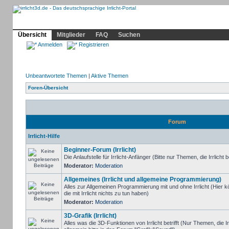
Community
Home
Irrlicht
Hilfe
Showcase
Profil
Übersicht
Mitglieder
FAQ
Suchen
Anmelden
Registrieren
Unbeantwortete Themen
|
Aktive Themen
Foren-Übersicht
Forum
Irrlicht-Hilfe
Beginner-Forum (Irrlicht)
Die Anlaufstelle für Irrlicht-Anfänger (Bitte nur Themen, die Irrlicht b
Moderator:
Moderation
Allgemeines (Irrlicht und allgemeine Programmierung)
Alles zur Allgemeinen Programmierung mit und ohne Irrlicht (Hie
die mit Irrlicht nichts zu tun haben)
Moderator:
Moderation
3D-Grafik (Irrlicht)
Alles was die 3D-Funktionen von Irrlicht betrifft (Nur Themen, die I