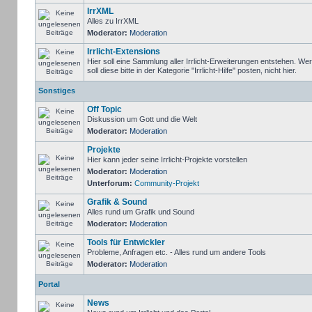
IrrXML
Alles zu IrrXML
Moderator:
Moderation
Irrlicht-Extensions
Hier soll eine Sammlung aller Irrlicht-Erweiterungen entstehen. We
soll diese bitte in der Kategorie "Irrlicht-Hilfe" posten, nicht hier.
Sonstiges
Off Topic
Diskussion um Gott und die Welt
Moderator:
Moderation
Projekte
Hier kann jeder seine Irrlicht-Projekte vorstellen
Moderator:
Moderation
Unterforum:
Community-Projekt
Grafik & Sound
Alles rund um Grafik und Sound
Moderator:
Moderation
Tools für Entwickler
Probleme, Anfragen etc. - Alles rund um andere Tools
Moderator:
Moderation
Portal
News