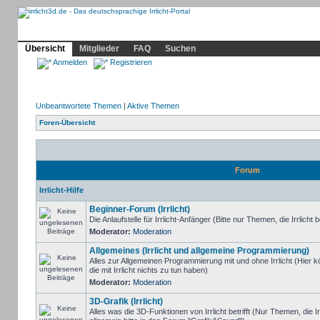
Community
Home
Irrlicht
Hilfe
Showcase
Profil
Übersicht
Mitglieder
FAQ
Suchen
Anmelden
Registrieren
Unbeantwortete Themen
|
Aktive Themen
Foren-Übersicht
Forum
Irrlicht-Hilfe
Beginner-Forum (Irrlicht)
Die Anlaufstelle für Irrlicht-Anfänger (Bitte nur Themen, die Irrlicht b
Moderator:
Moderation
Allgemeines (Irrlicht und allgemeine Programmierung)
Alles zur Allgemeinen Programmierung mit und ohne Irrlicht (Hie
die mit Irrlicht nichts zu tun haben)
Moderator:
Moderation
3D-Grafik (Irrlicht)
Alles was die 3D-Funktionen von Irrlicht betrifft (Nur Themen, die I