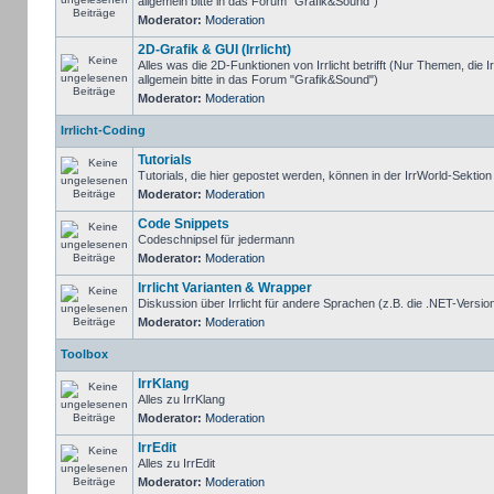
allgemein bitte in das Forum "Grafik&Sound")
Moderator:
Moderation
2D-Grafik & GUI (Irrlicht)
Alles was die 2D-Funktionen von Irrlicht betrifft (Nur Themen, die I
allgemein bitte in das Forum "Grafik&Sound")
Moderator:
Moderation
Irrlicht-Coding
Tutorials
Tutorials, die hier gepostet werden, können in der IrrWorld-Sektio
Moderator:
Moderation
Code Snippets
Codeschnipsel für jedermann
Moderator:
Moderation
Irrlicht Varianten & Wrapper
Diskussion über Irrlicht für andere Sprachen (z.B. die .NET-Version
Moderator:
Moderation
Toolbox
IrrKlang
Alles zu IrrKlang
Moderator:
Moderation
IrrEdit
Alles zu IrrEdit
Moderator:
Moderation