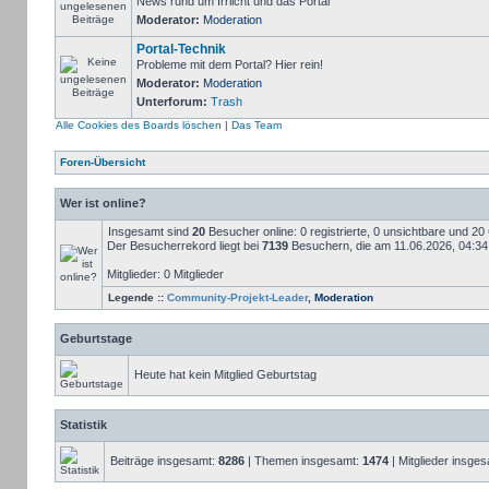
News rund um Irrlicht und das Portal
Moderator:
Moderation
Portal-Technik
Probleme mit dem Portal? Hier rein!
Moderator:
Moderation
Unterforum:
Trash
Alle Cookies des Boards löschen
|
Das Team
Foren-Übersicht
Wer ist online?
Insgesamt sind
20
Besucher online: 0 registrierte, 0 unsichtbare und 2
Der Besucherrekord liegt bei
7139
Besuchern, die am 11.06.2026, 04:34 g
Mitglieder: 0 Mitglieder
Legende ::
Community-Projekt-Leader
,
Moderation
Geburtstage
Heute hat kein Mitglied Geburtstag
Statistik
Beiträge insgesamt:
8286
| Themen insgesamt:
1474
| Mitglieder insge