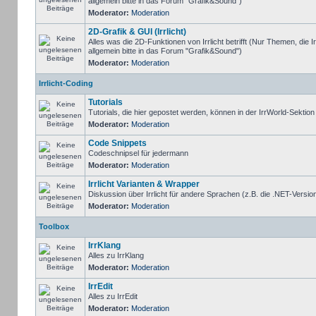
allgemein bitte in das Forum "Grafik&Sound")
Moderator:
Moderation
2D-Grafik & GUI (Irrlicht)
Alles was die 2D-Funktionen von Irrlicht betrifft (Nur Themen, die I
allgemein bitte in das Forum "Grafik&Sound")
Moderator:
Moderation
Irrlicht-Coding
Tutorials
Tutorials, die hier gepostet werden, können in der IrrWorld-Sektio
Moderator:
Moderation
Code Snippets
Codeschnipsel für jedermann
Moderator:
Moderation
Irrlicht Varianten & Wrapper
Diskussion über Irrlicht für andere Sprachen (z.B. die .NET-Version
Moderator:
Moderation
Toolbox
IrrKlang
Alles zu IrrKlang
Moderator:
Moderation
IrrEdit
Alles zu IrrEdit
Moderator:
Moderation