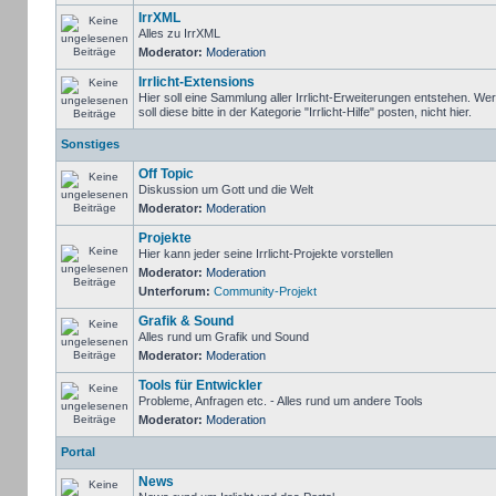
IrrXML
Alles zu IrrXML
Moderator:
Moderation
Irrlicht-Extensions
Hier soll eine Sammlung aller Irrlicht-Erweiterungen entstehen. We
soll diese bitte in der Kategorie "Irrlicht-Hilfe" posten, nicht hier.
Sonstiges
Off Topic
Diskussion um Gott und die Welt
Moderator:
Moderation
Projekte
Hier kann jeder seine Irrlicht-Projekte vorstellen
Moderator:
Moderation
Unterforum:
Community-Projekt
Grafik & Sound
Alles rund um Grafik und Sound
Moderator:
Moderation
Tools für Entwickler
Probleme, Anfragen etc. - Alles rund um andere Tools
Moderator:
Moderation
Portal
News