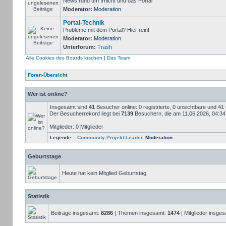
News rund um Irrlicht und das Portal
Moderator:
Moderation
Portal-Technik
Probleme mit dem Portal? Hier rein!
Moderator:
Moderation
Unterforum:
Trash
Alle Cookies des Boards löschen
|
Das Team
Foren-Übersicht
Wer ist online?
Insgesamt sind
41
Besucher online: 0 registrierte, 0 unsichtbare und 4
Der Besucherrekord liegt bei
7139
Besuchern, die am 11.06.2026, 04:34 g
Mitglieder: 0 Mitglieder
Legende ::
Community-Projekt-Leader
,
Moderation
Geburtstage
Heute hat kein Mitglied Geburtstag
Statistik
Beiträge insgesamt:
8286
| Themen insgesamt:
1474
| Mitglieder insge