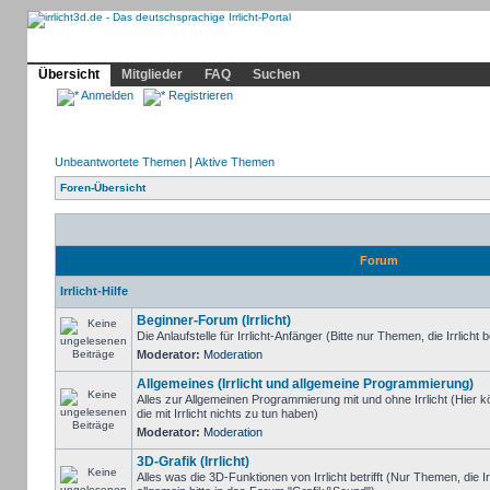
Community
Home
Irrlicht
Hilfe
Showcase
Profil
Übersicht
Mitglieder
FAQ
Suchen
Anmelden
Registrieren
Unbeantwortete Themen
|
Aktive Themen
Foren-Übersicht
Forum
Irrlicht-Hilfe
Beginner-Forum (Irrlicht)
Die Anlaufstelle für Irrlicht-Anfänger (Bitte nur Themen, die Irrlicht b
Moderator:
Moderation
Allgemeines (Irrlicht und allgemeine Programmierung)
Alles zur Allgemeinen Programmierung mit und ohne Irrlicht (Hie
die mit Irrlicht nichts zu tun haben)
Moderator:
Moderation
3D-Grafik (Irrlicht)
Alles was die 3D-Funktionen von Irrlicht betrifft (Nur Themen, die I