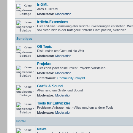
IrrXML
Alles zu IrrXML
Moderator:
Moderation
Irrlicht-Extensions
Hier soll eine Sammlung aller Irrlicht-Erweiterungen entstehen. We
soll diese bitte in der Kategorie "Irrlicht-Hilfe" posten, nicht hier.
Sonstiges
Off Topic
Diskussion um Gott und die Welt
Moderator:
Moderation
Projekte
Hier kann jeder seine Irrlicht-Projekte vorstellen
Moderator:
Moderation
Unterforum:
Community-Projekt
Grafik & Sound
Alles rund um Grafik und Sound
Moderator:
Moderation
Tools für Entwickler
Probleme, Anfragen etc. - Alles rund um andere Tools
Moderator:
Moderation
Portal
News