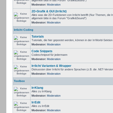
allgemein bitte in das Forum "Grafik&Sound")
Moderator:
Moderation
2D-Grafik & GUI (Irrlicht)
Alles was die 2D-Funktionen von Irrlicht betrifft (Nur Themen, die I
allgemein bitte in das Forum "Grafik&Sound")
Moderator:
Moderation
Irrlicht-Coding
Tutorials
Tutorials, die hier gepostet werden, können in der IrrWorld-Sektio
Moderator:
Moderation
Code Snippets
Codeschnipsel für jedermann
Moderator:
Moderation
Irrlicht Varianten & Wrapper
Diskussion über Irrlicht für andere Sprachen (z.B. die .NET-Version
Moderator:
Moderation
Toolbox
IrrKlang
Alles zu IrrKlang
Moderator:
Moderation
IrrEdit
Alles zu IrrEdit
Moderator:
Moderation