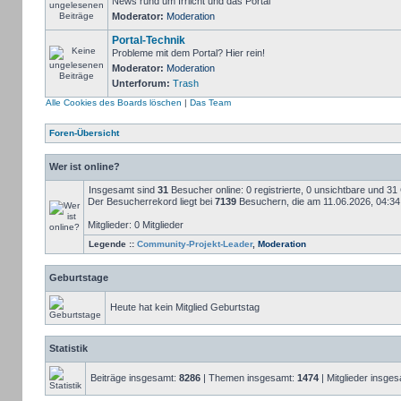
News rund um Irrlicht und das Portal
Moderator:
Moderation
Portal-Technik
Probleme mit dem Portal? Hier rein!
Moderator:
Moderation
Unterforum:
Trash
Alle Cookies des Boards löschen
|
Das Team
Foren-Übersicht
Wer ist online?
Insgesamt sind
31
Besucher online: 0 registrierte, 0 unsichtbare und 3
Der Besucherrekord liegt bei
7139
Besuchern, die am 11.06.2026, 04:34 g
Mitglieder: 0 Mitglieder
Legende ::
Community-Projekt-Leader
,
Moderation
Geburtstage
Heute hat kein Mitglied Geburtstag
Statistik
Beiträge insgesamt:
8286
| Themen insgesamt:
1474
| Mitglieder insge