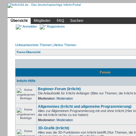
Community
Home
Irrlicht
Hilfe
Showcase
Profil
Übersicht
Mitglieder
FAQ
Suchen
Anmelden
Registrieren
Unbeantwortete Themen
|
Aktive Themen
Foren-Übersicht
Forum
Irrlicht-Hilfe
Beginner-Forum (Irrlicht)
Die Anlaufstelle für Irrlicht-Anfänger (Bitte nur Themen, die Irrlicht b
Moderator:
Moderation
Allgemeines (Irrlicht und allgemeine Programmierung)
Alles zur Allgemeinen Programmierung mit und ohne Irrlicht (Hie
die mit Irrlicht nichts zu tun haben)
Moderator:
Moderation
3D-Grafik (Irrlicht)
Alles was die 3D-Funktionen von Irrlicht betrifft (Nur Themen, die I