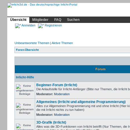
Community
Home
Irrlicht
Hilfe
Showcase
Profil
Übersicht
Mitglieder
FAQ
Suchen
Anmelden
Registrieren
Unbeantwortete Themen
|
Aktive Themen
Foren-Übersicht
Forum
Irrlicht-Hilfe
Beginner-Forum (Irrlicht)
Die Anlaufstelle für Irrlicht-Anfänger (Bitte nur Themen, die Irrlicht b
Moderator:
Moderation
Allgemeines (Irrlicht und allgemeine Programmierung)
Alles zur Allgemeinen Programmierung mit und ohne Irrlicht (Hie
die mit Irrlicht nichts zu tun haben)
Moderator:
Moderation
3D-Grafik (Irrlicht)
Alles was die 3D-Funktionen von Irrlicht betrifft (Nur Themen, die I