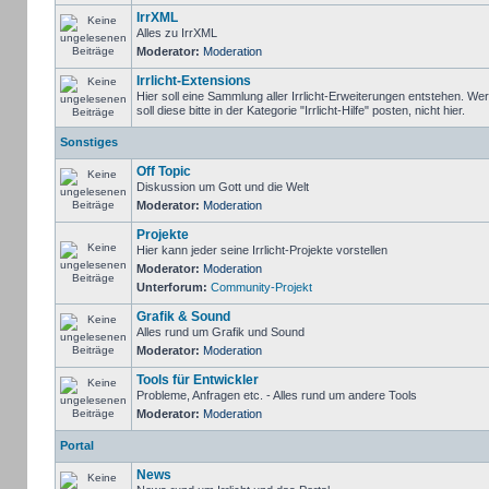
IrrXML
Alles zu IrrXML
Moderator:
Moderation
Irrlicht-Extensions
Hier soll eine Sammlung aller Irrlicht-Erweiterungen entstehen. We
soll diese bitte in der Kategorie "Irrlicht-Hilfe" posten, nicht hier.
Sonstiges
Off Topic
Diskussion um Gott und die Welt
Moderator:
Moderation
Projekte
Hier kann jeder seine Irrlicht-Projekte vorstellen
Moderator:
Moderation
Unterforum:
Community-Projekt
Grafik & Sound
Alles rund um Grafik und Sound
Moderator:
Moderation
Tools für Entwickler
Probleme, Anfragen etc. - Alles rund um andere Tools
Moderator:
Moderation
Portal
News