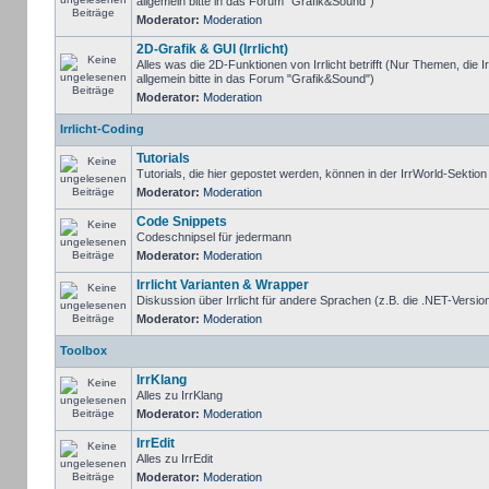
allgemein bitte in das Forum "Grafik&Sound")
Moderator:
Moderation
2D-Grafik & GUI (Irrlicht)
Alles was die 2D-Funktionen von Irrlicht betrifft (Nur Themen, die I
allgemein bitte in das Forum "Grafik&Sound")
Moderator:
Moderation
Irrlicht-Coding
Tutorials
Tutorials, die hier gepostet werden, können in der IrrWorld-Sektio
Moderator:
Moderation
Code Snippets
Codeschnipsel für jedermann
Moderator:
Moderation
Irrlicht Varianten & Wrapper
Diskussion über Irrlicht für andere Sprachen (z.B. die .NET-Version
Moderator:
Moderation
Toolbox
IrrKlang
Alles zu IrrKlang
Moderator:
Moderation
IrrEdit
Alles zu IrrEdit
Moderator:
Moderation