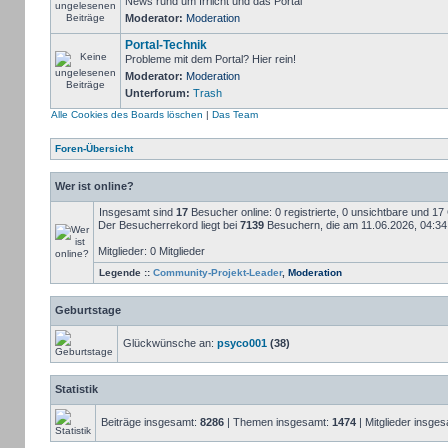
News rund um Irrlicht und das Portal
Moderator:
Moderation
Portal-Technik
Probleme mit dem Portal? Hier rein!
Moderator:
Moderation
Unterforum:
Trash
Alle Cookies des Boards löschen
|
Das Team
Foren-Übersicht
Wer ist online?
Insgesamt sind
17
Besucher online: 0 registrierte, 0 unsichtbare und 1
Der Besucherrekord liegt bei
7139
Besuchern, die am 11.06.2026, 04:34 g
Mitglieder: 0 Mitglieder
Legende ::
Community-Projekt-Leader
,
Moderation
Geburtstage
Glückwünsche an:
psyco001
(38)
Statistik
Beiträge insgesamt:
8286
| Themen insgesamt:
1474
| Mitglieder insge