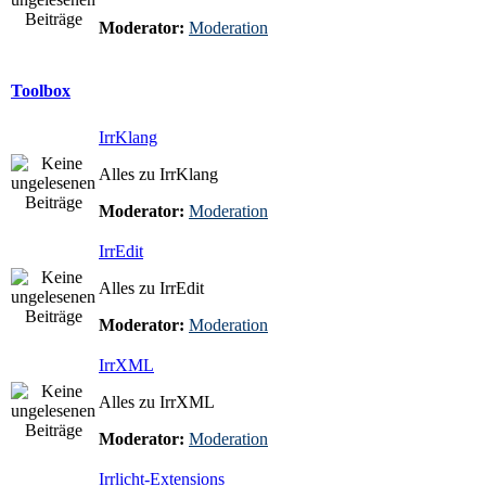
Moderator:
Moderation
Toolbox
IrrKlang
Alles zu IrrKlang
Moderator:
Moderation
IrrEdit
Alles zu IrrEdit
Moderator:
Moderation
IrrXML
Alles zu IrrXML
Moderator:
Moderation
Irrlicht-Extensions