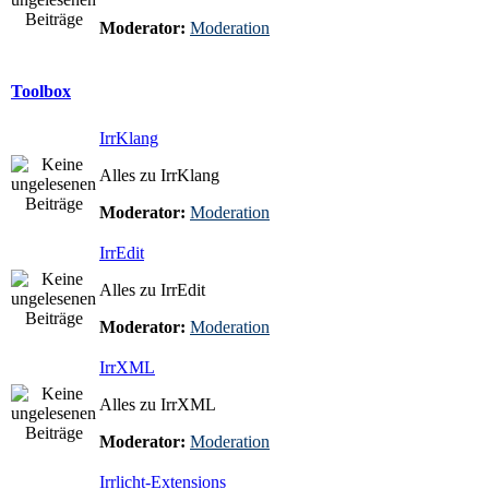
Moderator:
Moderation
Toolbox
IrrKlang
Alles zu IrrKlang
Moderator:
Moderation
IrrEdit
Alles zu IrrEdit
Moderator:
Moderation
IrrXML
Alles zu IrrXML
Moderator:
Moderation
Irrlicht-Extensions