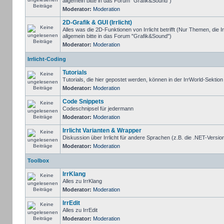
allgemein bitte in das Forum "Grafik&Sound")
Moderator:
Moderation
2D-Grafik & GUI (Irrlicht)
Alles was die 2D-Funktionen von Irrlicht betrifft (Nur Themen, die I
allgemein bitte in das Forum "Grafik&Sound")
Moderator:
Moderation
Irrlicht-Coding
Tutorials
Tutorials, die hier gepostet werden, können in der IrrWorld-Sektio
Moderator:
Moderation
Code Snippets
Codeschnipsel für jedermann
Moderator:
Moderation
Irrlicht Varianten & Wrapper
Diskussion über Irrlicht für andere Sprachen (z.B. die .NET-Version
Moderator:
Moderation
Toolbox
IrrKlang
Alles zu IrrKlang
Moderator:
Moderation
IrrEdit
Alles zu IrrEdit
Moderator:
Moderation