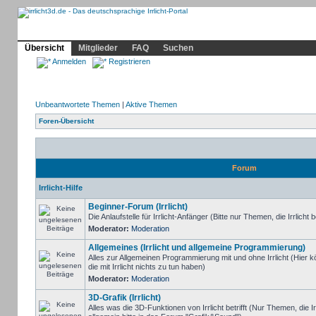
Community
Home
Irrlicht
Hilfe
Showcase
Profil
Übersicht
Mitglieder
FAQ
Suchen
Anmelden
Registrieren
Unbeantwortete Themen
|
Aktive Themen
Foren-Übersicht
Forum
Irrlicht-Hilfe
Beginner-Forum (Irrlicht)
Die Anlaufstelle für Irrlicht-Anfänger (Bitte nur Themen, die Irrlicht b
Moderator:
Moderation
Allgemeines (Irrlicht und allgemeine Programmierung)
Alles zur Allgemeinen Programmierung mit und ohne Irrlicht (Hie
die mit Irrlicht nichts zu tun haben)
Moderator:
Moderation
3D-Grafik (Irrlicht)
Alles was die 3D-Funktionen von Irrlicht betrifft (Nur Themen, die I