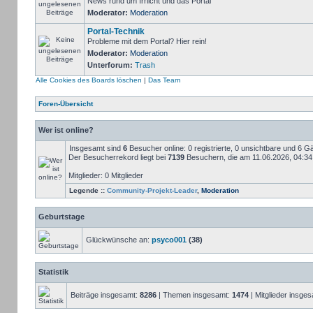
News rund um Irrlicht und das Portal
Moderator:
Moderation
Portal-Technik
Probleme mit dem Portal? Hier rein!
Moderator:
Moderation
Unterforum:
Trash
Alle Cookies des Boards löschen
|
Das Team
Foren-Übersicht
Wer ist online?
Insgesamt sind
6
Besucher online: 0 registrierte, 0 unsichtbare und 6 G
Der Besucherrekord liegt bei
7139
Besuchern, die am 11.06.2026, 04:34 g
Mitglieder: 0 Mitglieder
Legende ::
Community-Projekt-Leader
,
Moderation
Geburtstage
Glückwünsche an:
psyco001
(38)
Statistik
Beiträge insgesamt:
8286
| Themen insgesamt:
1474
| Mitglieder insge