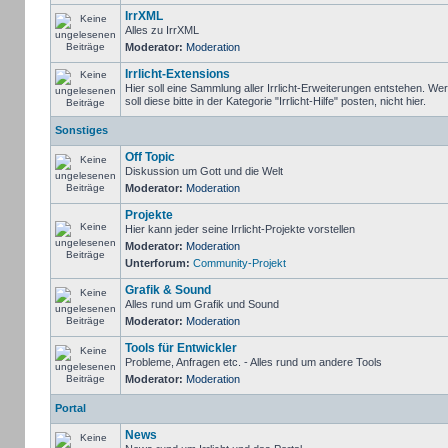
IrrXML
Alles zu IrrXML
Moderator:
Moderation
Irrlicht-Extensions
Hier soll eine Sammlung aller Irrlicht-Erweiterungen entstehen. We
soll diese bitte in der Kategorie "Irrlicht-Hilfe" posten, nicht hier.
Sonstiges
Off Topic
Diskussion um Gott und die Welt
Moderator:
Moderation
Projekte
Hier kann jeder seine Irrlicht-Projekte vorstellen
Moderator:
Moderation
Unterforum:
Community-Projekt
Grafik & Sound
Alles rund um Grafik und Sound
Moderator:
Moderation
Tools für Entwickler
Probleme, Anfragen etc. - Alles rund um andere Tools
Moderator:
Moderation
Portal
News