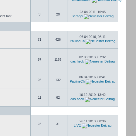
23.04.2011, 16:45
3
20
cht hier.
Scrappi
06.04.2016, 08:11
71
426
PaulineCh
02.08.2013, 07:32
97
1155
das heck
06.04.2016, 08:41
25
132
PaulineCh
16.12.2010, 13:42
11
62
das heck
26.11.2013, 08:36
23
31
LIVE