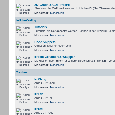
2D-Grafik & GUI (Irrlicht)
Alles was die 2D-Funktionen von Irrlicht betrifft (Nur Themen, di
Moderator:
Moderation
Irrlicht-Coding
Tutorials
Tutorials, die hier gepostet werden, können in der IrrWorld-Sekt
Moderator:
Moderation
Code Snippets
Codeschnipsel für jedermann
Moderator:
Moderation
Irrlicht Varianten & Wrapper
Diskussion über Irrlicht für andere Sprachen (z.B. die .NET-Versi
Moderator:
Moderation
Toolbox
IrrKlang
Alles zu IrrKlang
Moderator:
Moderation
IrrEdit
Alles zu IrrEdit
Moderator:
Moderation
IrrXML
Alles zu IrrXML