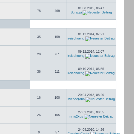
01.08.2015, 06:47
78
469
Scrappi
01.12.2014, 07:21
35
159
ireischoeng
09.12.2014, 12:07
28
67
ireischoeng
09.10.2014, 06:55
36
111
ireischoeng
20.04.2013, 08:20
16
100
Michaeljohn
27.02.2015, 08:55
26
105
mmo2kds
24.08.2010, 14:26
9
57
FreetimeCoder