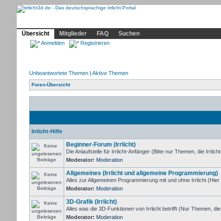
Community
Home
Irrlicht
Hilfe
Showcase
Profil
Übersicht
Mitglieder
FAQ
Suchen
Anmelden
Registrieren
Unbeantwortete Themen
|
Aktive Themen
Foren-Übersicht
Irrlicht-Hilfe
Beginner-Forum (Irrlicht)
Die Anlaufstelle für Irrlicht-Anfänger (Bitte nur Themen, die Irrlicht
Moderator:
Moderation
Allgemeines (Irrlicht und allgemeine Programmierung)
Alles zur Allgemeinen Programmierung mit und ohne Irrlicht (Hier
Moderator:
Moderation
3D-Grafik (Irrlicht)
Alles was die 3D-Funktionen von Irrlicht betrifft (Nur Themen, di
Moderator:
Moderation