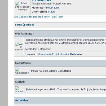
Portal-Technik
Probleme mit dem Portal? Hier rein!
Moderator:
Moderation
Unterforum:
Trash
Alle Cookies des Boards löschen
|
Das Team
Foren-Übersicht
Wer ist online?
Insgesamt sind
79
Besucher online: 0 registrierte, 0 unsichtbare und 
Der Besucherrekord liegt bei
7139
Besuchern, die am 11.06.2026, 04:34
Mitglieder: 0 Mitglieder
Legende ::
Community-Projekt-Leader
,
Moderation
Geburtstage
Heute hat kein Mitglied Geburtstag
Statistik
Beiträge insgesamt:
8286
| Themen insgesamt:
1474
| Mitglieder ins
Anmelden