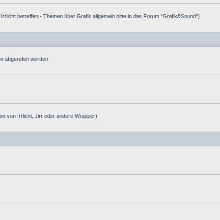
e Irrlicht betreffen - Themen über Grafik allgemein bitte in das Forum "Grafik&Sound")
ion abgerufen werden.
on von Irrlicht, Jirr oder andere Wrapper)