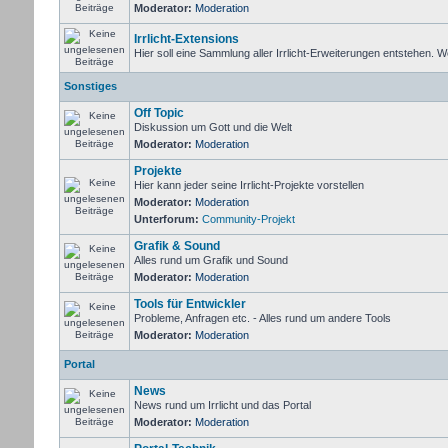
Moderator:
Moderation
Irrlicht-Extensions
Hier soll eine Sammlung aller Irrlicht-Erweiterungen entstehen. Wer 
Sonstiges
Off Topic
Diskussion um Gott und die Welt
Moderator:
Moderation
Projekte
Hier kann jeder seine Irrlicht-Projekte vorstellen
Moderator:
Moderation
Unterforum:
Community-Projekt
Grafik & Sound
Alles rund um Grafik und Sound
Moderator:
Moderation
Tools für Entwickler
Probleme, Anfragen etc. - Alles rund um andere Tools
Moderator:
Moderation
Portal
News
News rund um Irrlicht und das Portal
Moderator:
Moderation